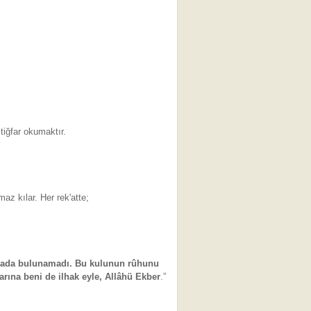
tiğfar okumaktır.
az kılar. Her rek'atte;
 orada bulunamadı. Bu kulunun rûhunu
arına beni de ilhak eyle, Allâhü Ekber
.”