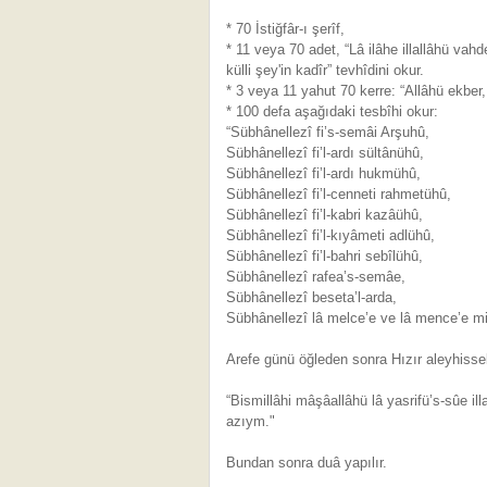
* 70 İstiğfâr-ı şerîf,
* 11 veya 70 adet, “Lâ ilâhe illallâhü va
külli şey'in kadîr” tevhîdini okur.
* 3 veya 11 yahut 70 kerre: “Allâhü ekber, A
* 100 defa aşağıdaki tesbîhi okur:
“Sübhânellezî fi’s-semâi Arşuhû,
Sübhânellezî fi’l-ardı sültânühû,
Sübhânellezî fi’l-ardı hukmühû,
Sübhânellezî fi’l-cenneti rahmetühû,
Sübhânellezî fi’l-kabri kazâühû,
Sübhânellezî fi’l-kıyâmeti adlühû,
Sübhânellezî fi’l-bahri sebîlühû,
Sübhânellezî rafea’s-semâe,
Sübhânellezî beseta’l-arda,
Sübhânellezî lâ melce’e ve lâ mence’e min
Arefe günü öğleden sonra Hızır aleyhisse
“Bismillâhi mâşâallâhü lâ yasrifü’s-sûe illa
azıym."
Bundan sonra duâ yapılır.