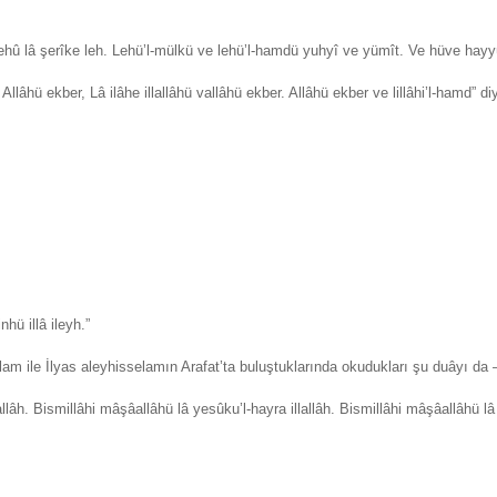
hdehû lâ şerîke leh. Lehü’l-mülkü ve lehü’l-hamdü yuhyî ve yümît. Ve hüve hayy
llâhü ekber, Lâ ilâhe illallâhü vallâhü ekber. Allâhü ekber ve lillâhi’l-hamd” diye
hü illâ ileyh.”
lam ile İlyas aleyhisselamın Arafat’ta buluştuklarında okudukları şu duâyı 
llâh. Bismillâhi mâşâallâhü lâ yesûku’l-hayra illallâh. Bismillâhi mâşâallâhü lâ ha