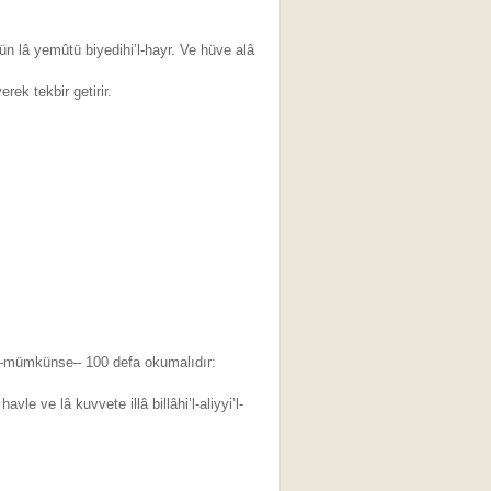
ün lâ yemûtü biyedihi’l-hayr. Ve hüve alâ
rek tekbir getirir.
da –mümkünse– 100 defa okumalıdır:
vle ve lâ kuvvete illâ billâhi’l-aliyyi’l-