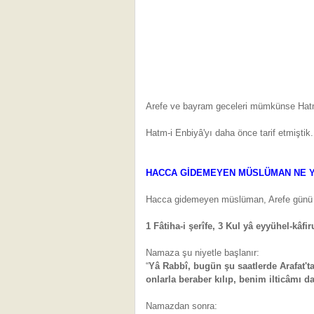
Arefe ve bayram geceleri mümkünse Hatm-
Hatm-i Enbiyâ'yı daha önce tarif etmiştik.
HACCA GİDEMEYEN MÜSLÜMAN NE 
Hacca gidemeyen müslüman, Arefe günü öğle 
1 Fâtiha-i şerîfe, 3 Kul yâ eyyühel-kâfir
Namaza şu niyetle başlanır:
“
Yâ Rabbî, bugün şu saatlerde Arafat'
onlarla beraber kılıp, benim ilticâmı d
Namazdan sonra: