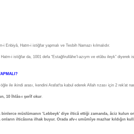
i Enbiyâ, Hatm-i istiğfar yapmalı ve Tesbih Namazı kılmalıdır.
 Hatm-i istiğfar da, 1001 defa “Estağfirullâhe’l-azıym ve etûbu ileyk” diyerek is
YAPMALI?
ile ikindi arası, kendini Arafat'ta kabul ederek Allah rızası için 2 rek'at nam
un, 10 İhlâs-ı şerîf okur
.
ta binlerce müslümanın ‘Lebbeyk’ diye ilticâ ettiği zamanda, âciz kulun
a onların ilticâsına ilhak buyur. Orada afv-ı umûmîye mazhar kıldığın kull