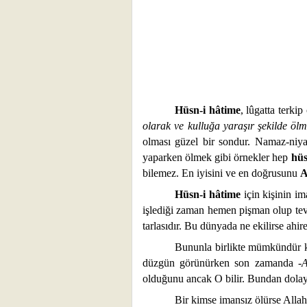
Hüsn-i hâtime
, lûgatta terkip
olarak ve kulluğa yaraşır şekilde ölm
olması güzel bir sondur. Namaz-niya
yaparken ölmek gibi örnekler hep
hüs
bilemez. En iyisini ve en doğrusunu
A
Hüsn-i hâtime
için kişinin im
işlediği zaman hemen pişman olup tevbe 
tarlasıdır. Bu dünyada ne ekilirse ahiret
Bununla birlikte mümkündür ki
düzgün görünürken son zamanda
-
olduğunu ancak O bilir. Bundan dola
Bir kimse imansız ölürse All