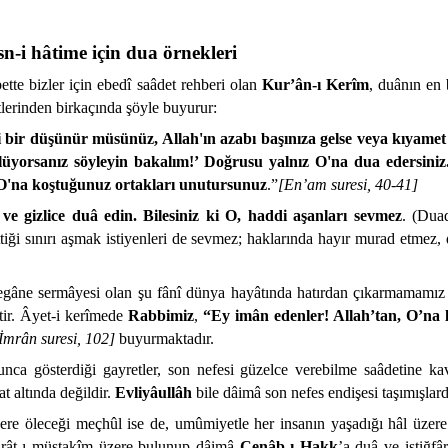
n-i hâtime için dua örnekleri
ette bizler için ebedî saâdet rehberi olan
Kur’ân-ı Kerîm
, duânın en 
erinden birkaçında şöyle buyurur:
i bir düşünür müsünüz, Allah'ın azabı başınıza gelse veya kıyamet
üyorsanız söyleyin bakalım!’ Doğrusu yalnız O'na dua edersiniz.
n O'na koştuğunuz ortakları unutursunuz
.”
[En’am suresi, 40-41]
e gizlice duâ edin. Bilesiniz ki O, haddi aşanları sevmez
. (Dua
ttiği sınırı aşmak istiyenleri de sevmez; haklarında hayır murad etmez,
yegâne sermâyesi olan şu fânî dünya hayâtında hatırdan çıkarmamamız
tir. Âyet-i kerîmede
Rabbimiz
,
“Ey imân edenler! Allah’tan, O’na 
 İmrân suresi, 102]
buyurmaktadır.
ca gösterdiği gayretler, son nefesi güzelce verebilme saâdetine ka
t altında değildir.
Evliyâullâh
bile dâimâ son nefes endişesi taşımışlard
re öleceği meçhûl ise de, umûmiyetle her insanın yaşadığı hâl üzere
sırât-ı müstakîm üzere bulunup dâimâ
Cenâb-ı Hakk
’a duâ ve istiğfâ