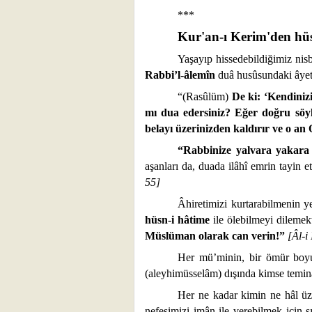
***
Kur'an-ı Kerim'den hüs
Yaşayıp hissedebildiğimiz nisb
Rabbi’l-âlemîn
duâ husûsundaki âyetl
“(Rasûlüm)
De ki: ‘Kendiniz
mı dua edersiniz? Eğer doğru söyl
belayı üzerinizden kaldırır ve o a
“Rabbinize yalvara yakara v
aşanları da, duada ilâhî emrin tayin e
55]
Âhiretimizi kurtarabilmenin 
hüsn-i hâtime
ile ölebilmeyi dilemek
Müslüman olarak can verin!”
[Âl-i
Her mü’minin, bir ömür boyun
(aleyhimüsselâm) dışında kimse temina
Her ne kadar kimin ne hâl üze
nefesimizi imân ile verebilmek için 