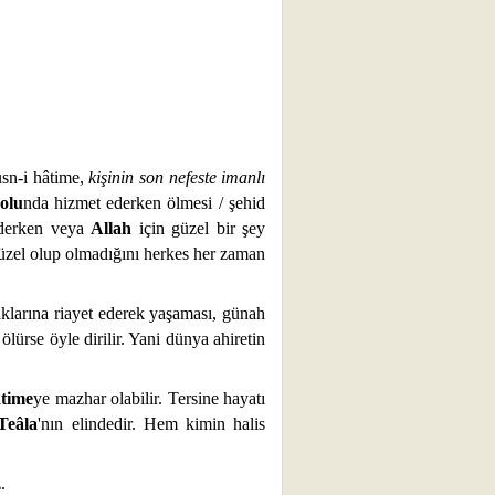
üsn-i hâtime,
kişinin son nefeste imanlı
olu
nda hizmet ederken ölmesi / şehid
ederken veya
Allah
için güzel bir şey
güzel olup olmadığını herkes her zaman
aklarına riayet ederek yaşaması, günah
ölürse öyle dirilir. Yani dünya ahiretin
âtime
ye mazhar olabilir. Tersine hayatı
Teâla
'nın elindedir. Hem kimin halis
.