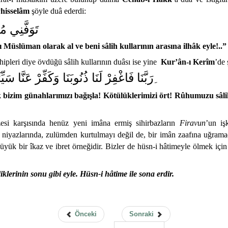
yhisselâm
şöyle duâ ederdi:
تَوَفَّنِي مُ
 Müslüman olarak al ve beni sâlih kullarının arasına ilhâk eyle!..
hipleri diye övdüğü sâlih kullarının duâsı ise yine
Kur’ân-ı Kerîm
’de 
رَبَّنَا فَاغْفِرْ لَنَا ذُنُوبَنَا وَكَفِّرْ عَنَّا سَيِّ
izim günahlarımızı bağışla! Kötülüklerimizi ört! Rûhumuzu sâlihl
esi karşısında henüz yeni imâna ermiş sihirbazların
Firavun
’un iş
ş niyazlarında, zulümden kurtulmayı değil de, bir imân zaafına uğram
büyük bir îkaz ve ibret örneğidir. Bizler de hüsn-i hâtimeyle ölmek için
erinin sonu gibi eyle. Hüsn-i hâtime ile sona erdir.
Önceki
Sonraki