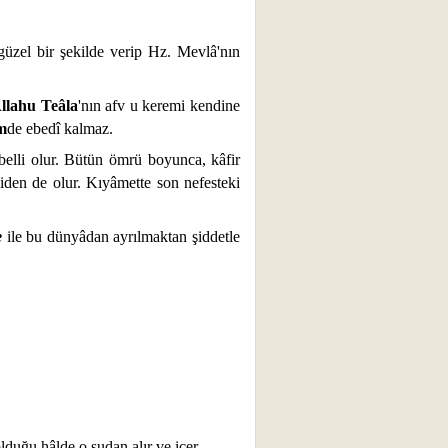
 güzel bir şekilde verip Hz. Mevlâ'nın
llahu Teâla
'nın afv u keremi kendine
m
de ebedî kalmaz.
 belli olur. Bütün ömrü boyunca, kâfir
den de olur. Kıyâmette son nefesteki
e
ile bu dünyâdan ayrılmaktan şiddetle
lduğu hâlde o sudan alır ve içer.