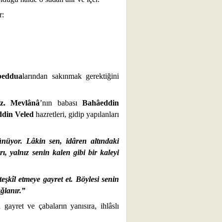
r:
beddua
larından sakınmak gerektiğini
z. Mevlânâ
’nın babası
Bahâeddin
din Veled
hazretleri, gidip yapılanları
ünüyor. Lâkin sen, idâren altındaki
, yalnız senin kalen gibi bir kaleyi
teşkîl etmeye gayret et. Böylesi senin
ağlanır.”
 gayret ve çabaların yanısıra, ihlâslı