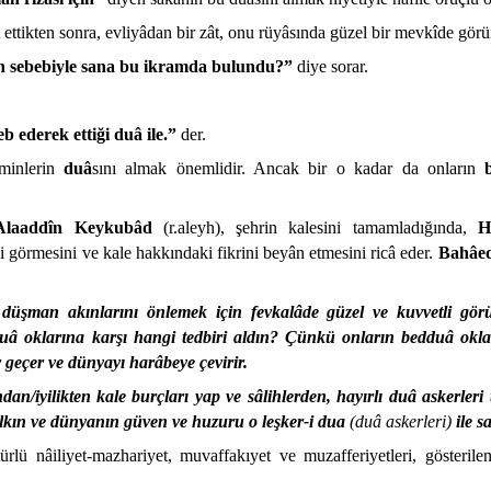
t ettikten sonra, evliyâdan bir zât, onu rüyâsında güzel bir mevkîde görü
n sebebiyle sana bu ikramda bulundu?”
diye sorar.
eb ederek ettiği duâ ile.”
der.
minlerin
duâ
sını almak önemlidir. Ancak bir o kadar da onların
 Alaaddîn Keykubâd
(r.aleyh), şehrin kalesini tamamladığında,
H
i görmesini ve kale hakkındaki fikrini beyân etmesini ricâ eder.
Bahâed
i, düşman akınlarını önlemek için fevkalâde güzel ve kuvvetli gör
uâ oklarına karşı hangi tedbiri aldın? Çünkü onların bedduâ okları
 geçer ve dünyayı harâbeye çevirir.
dan/iyilikten kale burçları yap ve sâlihlerden, hayırlı duâ askerleri 
alkın ve dünyanın güven ve huzuru o leşker-i dua
(duâ askerleri)
ile s
rlü nâiliyet-mazhariyet, muvaffakıyet ve muzafferiyetleri, gösterilen