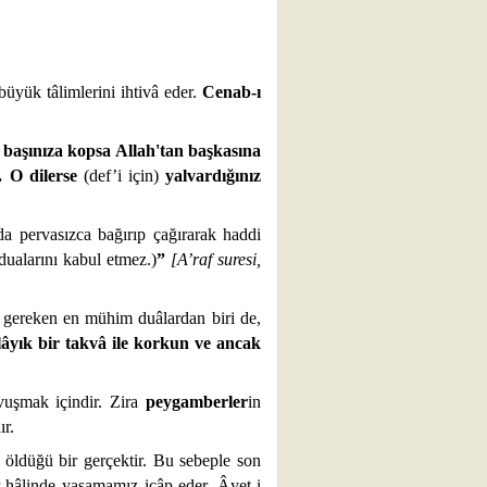
büyük tâlimlerini ihtivâ eder.
Cenab-ı
 başınıza kopsa Allah'tan başkasına
 O dilerse
(def’i için)
yalvardığınız
da pervasızca bağırıp çağırarak haddi
 dualarını kabul etmez.)
”
[A’raf suresi,
 gereken en mühim duâlardan biri de,
lâyık bir takvâ ile korkun ve ancak
vuşmak içindir. Zira
peygamberler
in
ır.
 öldüğü bir gerçektir. Bu sebeple son
r hâlinde yaşamamız icâp eder. Âyet-i