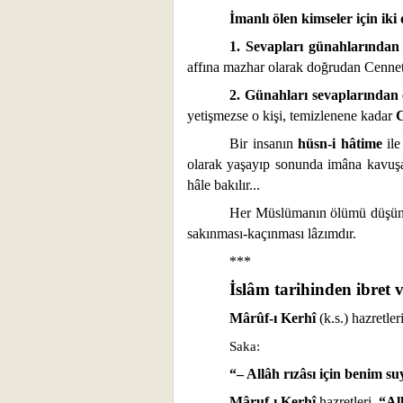
İmanlı ölen kimseler için i
1. Sevapları günahlarından
affına mazhar olarak doğrudan Cennet
2. Günahları sevaplarından
yetişmezse o kişi, temizlenene kadar
Bir insanın
hüsn-i hâtime
ile
olarak yaşayıp sonunda imâna kavuş
hâle bakılır...
Her Müslümanın ölümü düşü
sakınması-kaçınması lâzımdır.
***
İslâm tarihinden ibret 
Mârûf-ı Kerhî
(k.s.) hazretler
Saka:
“– Allâh rızâsı için benim s
Mâruf-ı Kerhî
hazretleri,
“All