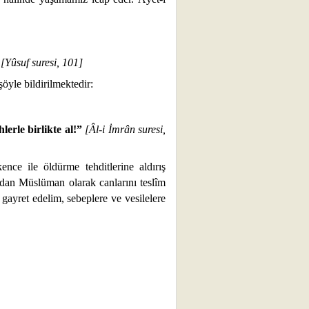
”
[Yûsuf suresi, 101]
şöyle bildirilmektedir:
erle birlikte al!”
[Âl-i İmrân suresi,
kence ile öldürme tehditlerine aldırış
adan Müslüman olarak canlarını teslîm
 gayret edelim, sebeplere ve vesilelere