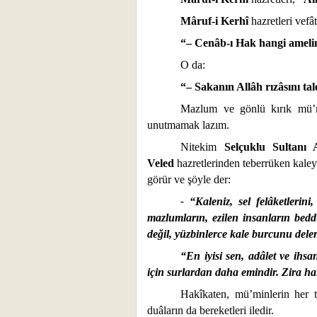
Mâruf-i Kerhî
hazretleri vefâ
“– Cenâb-ı Hak hangi ameli
O da:
“– Sakanın Allâh rızâsını tal
Mazlum ve gönlü kırık mü’
unutmamak lazım.
Nitekim
Selçuklu Sultanı
Veled
hazretlerinden teberrüken kaley
görür ve şöyle der:
-
“Kaleniz, sel felâketlerin
mazlumların, ezilen insanların bedd
değil, yüzbinlerce kale burcunu deler
“En iyisi sen, adâlet ve ihsan
için surlardan daha emindir. Zira h
Hakîkaten, mü’minlerin her tü
duâların da bereketleri iledir.