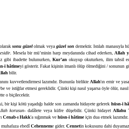
 olarak
sonu güzel
olmak veya
güzel son
demektir. Istılah manasıyla h
esidir
. Mesela bir mü’minin harp meydanında cihad ederken,
Allah y
z gibi ibadette bulunurken,
Kur’an
okuyup okuturken, ilim tahsil 
n-i hâtime
yi gösterir. Fakat kişinin imanlı ölüp ölmediğini / sonunun 
llah
bilir.
anını kuvvetlendirmesi lazımdır. Bununla birlikte
Allah
'ın emir ve yas
ve istiğfar etmesi gereklidir. Çünki kişi nasıl yaşarsa öyle ölür, nasıl 
te o biçilecektir.
, bir kişi kötü yaşadığı halde son zamanda hidayete gelerek
hüsn-i h
Allah korusun-
dalâlete veya küfre düşebilir. Çünki hidayet
Allahu 
yı
Cenab-ı Hakk
'a sığınmak ve
hüsn-i hâtime
için dua etmek lazımdır.
ah muhafaza ebedî
Cehennem
e gider.
Cennet
in kokusunu dahi duyamaz