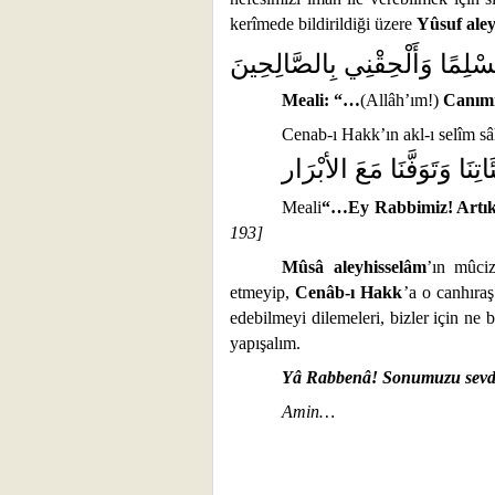
kerîmede bildirildiği üzere
Yûsuf ale
سْلِمًا وَأَلْحِقْنِي بِالصَّالِحِينَ
Meali: “…
(Allâh’ım!)
Canımı
Cenab-ı Hakk’ın akl-ı selîm sâ
ئَاتِنَا وَتَوَفَّنَا مَعَ الأبْرَار
Meali
“…Ey Rabbimiz! Artık b
193]
Mûsâ aleyhisselâm
’ın mûciz
etmeyip,
Cenâb-ı Hakk
’a o canhıra
edebilmeyi dilemeleri, bizler için ne 
yapışalım.
Yâ Rabbenâ! Sonumuzu sevdikl
Amin…