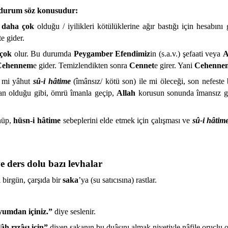
ki durum söz konusudur:
 daha çok
olduğu / iyilikleri kötülüklerine ağır bastığı için hesabını
e gider.
 çok
olur. Bu durumda
Peygamber Efendimiz
in (s.a.v.) şefaati veya
A
Cehennem
e gider. Temizlendikten sonra
Cennet
e girer. Yani
Cehenne
 mi yâhut
sû-i hâtime
(îmânsız/ kötü son) ile mi öleceği, son nefeste
an olduğu gibi, ömrü îmanla geçip,
Allah
korusun sonunda îmansız gi
nüp,
hüsn-i hâtime
sebeplerini elde etmek için çalışması ve
sû-i hâtim
ve ders dolu bazı levhalar
i birgün, çarşıda bir
saka
’ya (su satıcısına) rastlar.
uyumdan içiniz.”
diye seslenir.
âh rızâsı için”
diyen sakanın bu duâsını almak niyetiyle nâfile oruçlu o