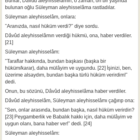
Bunlar; Dâvûd aleyhisselâmın, o zaman, on bir yaşında
bulunan oğlu Süley­man aleyhisselâma rastladılar.
Süleyman aleyhisselâm, onlara:
"Aranızda, nasıl hüküm verdi?" diye sordu.
Dâvûd aleyhisselâmın verdiği hükmü, ona, haber verdiler.
[21]
Süleyman aleyhisselâm:
"Taraflar hakkında, bundan başkası (başka bir
hüküm/karar), daha mülâyim ve uygundu. [22] İşinizi, ben,
üzerime alsaydım, bundan başka türlü hüküm verirdim!"
dedi.
Onun, bu sözünü, Dâvûd aleyhisselâma haber verdiler.
Dâvûd aleyhisselâm, Süleyman aleyhisselâmı çağırıp ona:
"Sen, onlar arasında, bundan başka, nasıl hüküm verirdin?
[23] Peygamberlik ve Babalık hakkı için, daha mülâyim ve
uygun olanı, bana ha­ber ver!" dedi. [24]
Süleyman aleyhisselâm: