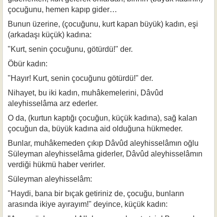
çocuğunu, hemen kapıp gider…
Bunun üzerine, (çocuğunu, kurt kapan büyük) kadın, eşi
(arkadaşı küçük) kadına:
"Kurt, senin çocuğunu, götürdü!" der.
Öbür kadın:
"Hayır! Kurt, senin çocuğunu götürdü!" der.
Nihayet, bu iki kadın, muhâkemelerini, Dâvûd
aleyhisselâma arz ederler.
O da, (kurtun kaptığı çocuğun, küçük kadına), sağ kalan
çocuğun da, büyük kadına aid olduğuna hükmeder.
Bunlar, muhâkemeden çıkıp Dâvûd aleyhisselâmın oğlu
Süleyman aleyhisselâma giderler, Dâvûd aleyhisselâmın
verdiği hükmü haber verirler.
Süleyman aleyhisselâm:
"Haydi, bana bir bıçak getiriniz de, çocuğu, bunların
arasında ikiye ayırayım!" deyince, küçük kadın: