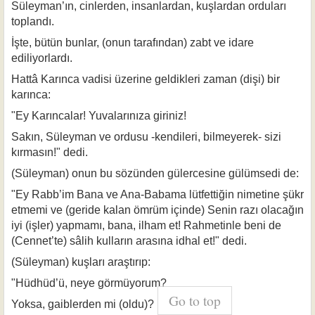
Süleyman’ın, cinlerden, insanlardan, kuşlardan orduları
toplandı.
İşte, bütün bunlar, (onun tarafından) zabt ve idare
ediliyorlardı.
Hattâ Karınca vadisi üzerine geldikleri zaman (dişi) bir
karınca:
"Ey Karıncalar! Yuvalarınıza giriniz!
Sakın, Süleyman ve ordusu -kendileri, bilmeyerek- sizi
kırmasın!" dedi.
(Süleyman) onun bu sözünden gülercesine gülümsedi de:
"Ey Rabb’im Bana ve Ana-Babama lütfettiğin nimetine şükr
etmemi ve (geri­de kalan ömrüm içinde) Senin razı olacağın
iyi (işler) yapmamı, bana, ilham et! Rahmetinle beni de
(Cennet’te) sâlih kulların arasına idhal et!" dedi.
(Süleyman) kuşları araştırıp:
"Hüdhüd’ü, neye görmüyorum?
Go to top
Yoksa, gaiblerden mi (oldu)?