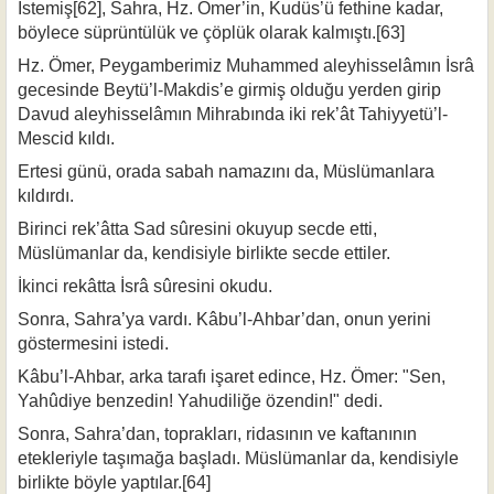
İstemiş[62], Sah­ra, Hz. Ömer’in, Kudüs’ü fethine kadar,
böylece süprüntülük ve çöplük olarak kalmıştı.[63]
Hz. Ömer, Peygamberimiz Muhammed aleyhisselâmın İsrâ
gecesinde Beytü’l-Makdis’e girmiş olduğu yerden girip
Davud aleyhisselâmın Mihrabında iki rek’ât Tahiyyetü’l-
Mescid kıldı.
Ertesi günü, orada sabah namazını da, Müslümanlara
kıldırdı.
Birinci rek’âtta Sad sûresini okuyup secde etti,
Müslümanlar da, kendisiyle bir­likte secde ettiler.
İkinci rekâtta İsrâ sûresini okudu.
Sonra, Sahra’ya vardı. Kâbu’l-Ahbar’dan, onun yerini
göstermesini istedi.
Kâbu’l-Ahbar, arka tarafı işaret edince, Hz. Ömer: "Sen,
Yahûdiye benzedin! Yahudiliğe özendin!" dedi.
Sonra, Sahra’dan, toprakları, ridasının ve kaftanının
etekleriyle taşımağa baş­ladı. Müslümanlar da, kendisiyle
birlikte böyle yaptılar.[64]