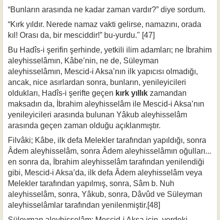
“Bunların arasında ne kadar zaman vardır?” diye sordum.
“Kırk yıldır. Nerede namaz vakti gelirse, namazını, orada
kıl! Orası da, bir mesciddir!” bu-yurdu." [47]
Bu Hadîs-i şerifin şerhinde, yetkili ilim adamları; ne İbrahim
aleyhisselâmın, Kâbe’nin, ne de, Süleyman
aleyhisselâmın, Mescid-i Aksa’nın ilk yapıcısı olma­dığı,
ancak, nice asırlardan sonra, bunların, yenileyicileri
oldukları, Hadîs-i şerifte geçen
kırk yıllık
zamandan
maksadın da, İbrahim aleyhisselâm ile Mescid-i Aksa’nın
yenileyicileri arasında bulunan Yâkub aleyhisselâm
arasında geçen za­man olduğu açıklanmıştır.
Filvâki; Kâbe, ilk defa Melekler tarafından yapıldığı, sonra
Âdem aleyhisselâm, sonra Âdem aleyhisselâmın oğulları...
en sonra da, İbrahim aleyhisselâm tarafından yenilendiği
gibi, Mescid-i Aksa’da, ilk defa Âdem aleyhisselâm veya
Melekler tarafından yapılmış, sonra, Sâm b. Nuh
aleyhisselâm, sonra, Yâkub, son­ra, Dâvûd ve Süleyman
aleyhisselâmlar tarafından yenilenmiştir.[48]
Süleyman aleyhisselâm; Mescid-i Aksa için, yerdeki