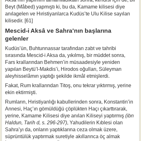
Beyt (Mâbed) yapmıştı ki, bu da, Kamame kili­sesi diye
anılagelen ve Hıristiyanlarca Kudüs’te Ulu Kilise sayılan
kilisedir. [61]
Mescid-i Aksâ ve Sahra'nın başlarına
gelenler
Kudüs’ün, Buhtunnassar tarafından zabt ve tahribi
sırasında Mescid-i Aksa da, yıkılmış, bir müddet sonra,
Fars krallarından Behmen’in müsaadesiyle yeniden
yapılan Beytü’l-Makdis’i, Hirodos oğulları, Süleyman
aleyhisselâmın yaptığı şekil­de ikmâl etmişlerdi.
Fakat, Rum krallarından Titoş, onu tekrar yıktırmış, yerine
ekin ektirmişti.
Rumların, Hıristiyanlığı kabullerinden sonra, Konstantin’in
Annesi, Haç’ın gö­müldüğü çöplükten Haçı çıkarttırarak,
yerine, Kamame Kilisesi diye anılan Kili­seyi yaptırmış
(ibn
Haldun, Tarih d, s. 296-297)
, Yahudilerin Kıblesi olan
Sahra’yı da, onların yaptıklarına ceza olmak üzere,
süprüntülük yaptırmak suretiyle akılların­ca öç almak