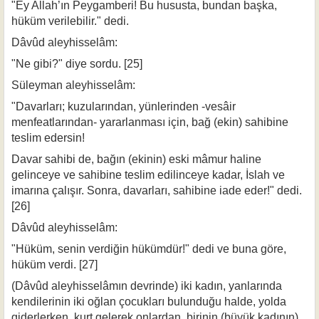
"Ey Allah’ın Peygamberi! Bu hususta, bundan başka,
hüküm verilebilir." dedi.
Dâvûd aleyhisselâm:
"Ne gibi?" diye sordu. [25]
Süleyman aleyhisselâm:
"Davarları; kuzularından, yünlerinden -vesâir
menfeatlarından- yararlanması için, bağ (ekin) sahibine
teslim edersin!
Davar sahibi de, bağın (ekinin) eski mâmur haline
gelinceye ve sahibine tes­lim edilinceye kadar, İslah ve
imarına çalışır. Sonra, davarları, sahibine iade eder!" dedi.
[26]
Dâvûd aleyhisselâm:
"Hüküm, senin verdiğin hükümdür!" dedi ve buna göre,
hüküm verdi. [27]
(Dâvûd aleyhisselâmın devrinde) iki kadın, yanlarında
kendilerinin iki oğlan ço­cukları bulunduğu halde, yolda
giderlerken, kurt gelerek onlardan, birinin (büyük kadının)