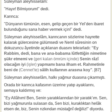
Süleyman aleyhisselâm:
"Hayır! Bilmiyorum!" dedi.
Karınca:
"Dünyanın tümünün, esen, gelip geçen bir Yel’den ibaret
bulunduğunu sana haber vermek için!" dedi.
Süleyman aleyhisselâm, karıncanın sözlerine hayrette
kalarak gülercesine gü­lümsedi ve Neml sûresinin on
dokuzuncu âyetinde açıklanan duasını tekrarladı:
“Ey
Rabbim, dedi, bana ve ana-babama lûtfettiğin nimetine
şükr etmemi ve
(geri kalan ömrüm içinde)
Senin râzî
olacağın iyi
(işler)
yapmamı bana ilham et. Rahmetinle
beni de
(Cennet’te)
sâlih kullarının arasına koy”.
[87]
Süleyman aleyhisselâm, halkı yağmur duasına çıkarmıştı.
Orada bir karınca kafasının üzerine yatıp ayaklarını,
semaya kaldırmış ve:
"Ey Allâhım! Ben, Senin yaratıklarından bir yaratık’ım. Sen,
bizi yağmurunla sulasan da, Sen bizi, kuraklıktan helâk
etsen de, biz, Senin rızkından müstağnî değiliz!" diyordu.