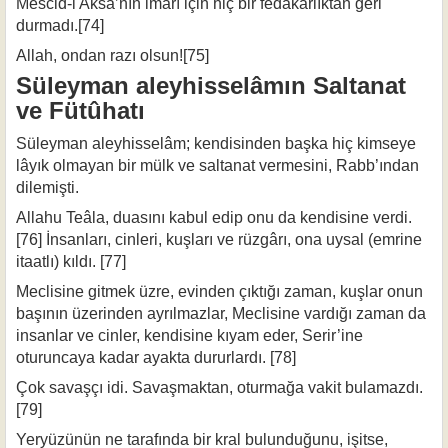
Mescid-i Aksâ’nın imarı için hiç bir fedakârlıktan geri
durmadı.[74]
Allah, ondan razı olsun![75]
Süleyman aleyhisselâmın Saltanat
ve Fütûhatı
Süleyman aleyhisselâm; kendisinden başka hiç kimseye
lâyık olmayan bir mülk ve saltanat vermesini, Rabb’ından
dilemişti.
Allahu Teâla, duasını kabul edip onu da kendisine verdi.
[76] İnsanları, cinleri, kuşları ve rüzgârı, ona uysal (emrine
itaatlı) kıldı. [77]
Meclisine gitmek üzre, evinden çıktığı zaman, kuşlar onun
başının üzerinden ayrılmazlar, Meclisine vardığı zaman da
insanlar ve cinler, kendisine kıyam eder, Serir’ine
oturuncaya kadar ayakta dururlardı. [78]
Çok savaşçı idi. Savaşmaktan, oturmağa vakit bulamazdı.
[79]
Yeryüzünün ne tarafında bir kral bulunduğunu, işitse,