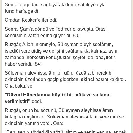
Sonra, doğudan, sağlayarak deniz sahili yoluyla
Kındıhar’a geldi.
Oradan Keşker’e ilerledi.
Sonra, Şam’a döndü ve Tedmür’e kavuştu. Orası,
kendisinin vatan edindiği yer’di.[83]
Rüzgâr; Allah’ın emriyle, Süleyman aleyhisselâmın,
istediği yere gidiş ve geli­şini sağlamakla kalmaz, aynı
zamanda, herkesin konuştukları şeyleri de, ona, iletir,
haber verirdi. [84]
Süleyman aleyhisselâm, bir gün, rüzgâra binerek bir
ekincinin üzerinden ge­çip giderken,
ekinci
başını kaldırdı.
Ona baktı, ve:
"Dâvûd Hânedanına büyük bir mülk ve saltanat
verilmiştir!"
dedi.
Rüzgâr, onun bu sözünü, Süleyman aleyhisselâmın
kulağına eriştirince, Sü­leyman aleyhisselâm, yere indi ve
ekincinin yanına vardı. Ona:
"Ben, senin söylediğin sözü işittim ve senin yanına, ancak,