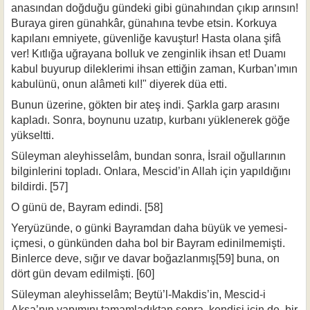
anasından doğduğu gündeki gibi günahından çıkıp arınsın!
Buraya giren günahkâr, günahına tevbe etsin. Korkuya
kapılanı emniyete, güvenliğe kavuştur! Hasta olana şifâ
ver! Kıtlığa uğrayana bolluk ve zenginlik ihsan et! Duamı
kabul buyurup dileklerimi ihsan ettiğin zaman, Kurban’ımın
kabulünü, onun alâmeti kıl!" diyerek düa etti.
Bunun üzerine, gökten bir ateş indi. Şarkla garp arasını
kapladı. Sonra, boy­nunu uzatıp, kurbanı yüklenerek göğe
yükseltti.
Süleyman aleyhisselâm, bundan sonra, İsrail oğullarının
bilginlerini topladı. Onlara, Mescid’in Allah için yapıldığını
bildirdi. [57]
O günü de, Bayram edindi. [58]
Yeryüzünde, o günki Bayramdan daha büyük ve yemesi-
içmesi, o günkün­den daha bol bir Bayram edinilmemişti.
Binlerce deve, sığır ve davar boğazlan­mış[59] buna, on
dört gün devam edilmişti. [60]
Süleyman aleyhisselâm; Beytü’l-Makdis’in, Mescid-i
Aksa’nın yapımını tamamladıktan sonra, kendisi için de, bir