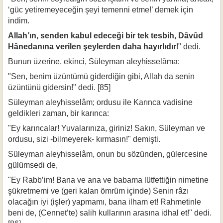
‘güc yetiremeyeceğin şeyi temenni etme!’ demek için
indim.
Allah’ın, senden kabul edeceği bir tek tesbih, Dâvûd
Hânedanına verilen şey­lerden daha hayırlıdır
!" dedi.
Bunun üzerine, ekinci, Süleyman aleyhisselâma:
"Sen, benim üzüntümü giderdiğin gibi, Allah da senin
üzüntünü gidersin!" dedi. [85]
Süleyman aleyhisselâm; ordusu ile Karınca vadisine
geldikleri zaman, bir karınca:
"Ey karıncalar! Yuvalarınıza, giriniz! Sakın, Süleyman ve
ordusu, sizi -bilmeyerek- kırmasın!" demişti.
Süleyman aleyhisselâm, onun bu sözünden, gülercesine
gülümsedi de,
"Ey Rabb’im! Bana ve ana ve babama lütfettiğin nimetine
şükretmemi ve (geri kalan ömrüm içinde) Senin râzı
olacağın iyi (işler) yapmamı, bana ilham et! Rahmetinle
beni de, (Cennet’te) salih kullarının arasına idhal et!" dedi.