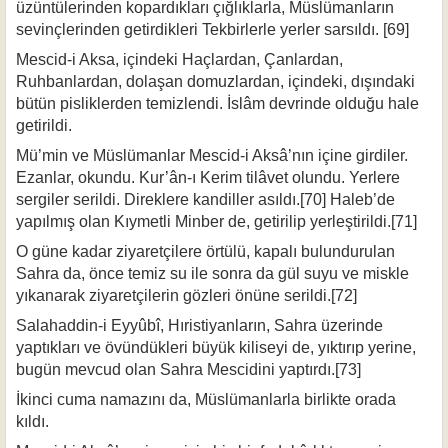
üzüntülerinden kopardıkları çığlıklarla, Müs­lümanların
sevinçlerinden getirdikleri Tekbirlerle yerler sarsıldı. [69]
Mescid-i Aksa, içindeki Haçlardan, Çanlardan,
Ruhbanlardan, dolaşan domuz­lardan, içindeki, dışındaki
bütün pisliklerden temizlendi. İslâm devrinde olduğu hale
getirildi.
Mü’min ve Müslümanlar Mescid-i Aksâ’nın içine girdiler.
Ezanlar, okundu. Kur’ân-ı Kerim tilâvet olundu. Yerlere
sergiler serildi. Direklere kandiller asıldı.[70] Haleb’de
yapılmış olan Kıymetli Minber de, getirilip yerleştirildi.[71]
O güne kadar ziyaretçilere örtülü, kapalı bulundurulan
Sahra da, önce temiz su ile sonra da gül suyu ve miskle
yıkanarak ziyaretçilerin gözleri önüne serildi.[72]
Salahaddin-i Eyyûbî, Hıristiyanların, Sahra üzerinde
yaptıkları ve övündükleri büyük kiliseyi de, yıktırıp yerine,
bugün mevcud olan Sahra Mescidini yaptırdı.[73]
İkinci cuma namazını da, Müslümanlarla birlikte orada
kıldı.