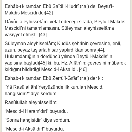
Eshâb-ı kiramdan Ebû Saîdi’l-Hudrî (r.a.) de: Beytü’l-
Makdis Mescidi der[42]
Dâvûd aleyhisselâm, vefat edeceği sırada, Beytü’l-Makdis
Mescidi’ni tamamla­masını, Süleyman aleyhisselâma
vasiyyet etmişti. [43]
Süleyman aleyhisselâm; Kudüs şehrinin çevresine, enli,
uzun, beyaz taşlarla hisar yaptırdıktan sonra[44],
Hükümdarlığının dördüncü yılında Beytü’l-Makdis’in
yapısına başladı[45] ki, bu, Hz. Allâh’ın; çevresini mübarek
kıldığını bildirdiği Mescid-i Aksa idi. [46]
Eshab-ı kiramdan Ebû Zerrü’l-Ğıfârî (r.a.) der ki:
“Yâ Rasûlallâh! Yeryüzünde ilk kurulan Mescid,
hangisidir?” diye sordum.
Rasûlullah aleyhisselâm:
“Mescid-i Haram’dır!” buyurdu.
“Sonra hangisidir” diye sordum.
“Mescid-i Aksâ’dır!” buyurdu.