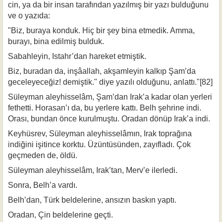
cin, ya da bir insan tarafından yazılmış bir yazı bulduğunu
ve o yazıda:
"Biz, buraya konduk. Hiç bir şey bina etmedik. Amma,
burayı, bina edilmiş bulduk.
Sabahleyin, Istahr’dan hareket etmiştik.
Biz, buradan da, inşâallah, akşamleyin kalkıp Şam’da
geceleyeceğiz! demiş­tik." diye yazılı olduğunu, anlattı."[82]
Süleyman aleyhisselâm, Şam’dan Irak’a kadar olan yerleri
fethetti. Horasan’ı da, bu yerlere kattı. Belh şehrine indi.
Orası, bundan önce kurulmuştu. Oradan dönüp Irak’a indi.
Keyhüsrev, Süleyman aleyhisselâmın, Irak toprağına
indiğini işitince korktu. Üzüntüsünden, zayıfladı. Çok
geçmeden de, öldü.
Süleyman aleyhisselâm, Irak’tan, Merv’e ilerledi.
Sonra, Belh’a vardı.
Belh’dan, Türk beldelerine, ansızın baskın yaptı.
Oradan, Çin beldelerine geçti.