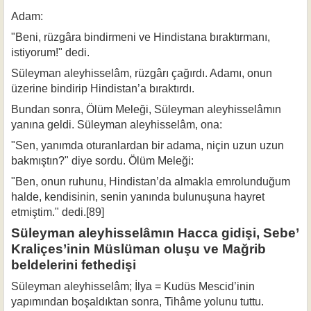
Adam:
"Beni, rüzgâra bindirmeni ve Hindistana bıraktırmanı,
istiyorum!" dedi.
Süleyman aleyhisselâm, rüzgârı çağırdı. Adamı, onun
üzerine bindirip Hindis­tan’a bıraktırdı.
Bundan sonra, Ölüm Meleği, Süleyman aleyhisselâmın
yanına geldi. Süleyman aleyhisselâm, ona:
"Sen, yanımda oturanlardan bir adama, niçin uzun uzun
bakmıştın?" diye sor­du. Ölüm Meleği:
"Ben, onun ruhunu, Hindistan’da almakla emrolunduğum
halde, kendisinin, senin yanında bulunuşuna hayret
etmiştim." dedi.[89]
Süleyman aleyhisselâmın Hacca gidişi, Sebe’
Kraliçes’inin Müslüman oluşu ve Mağrib
beldelerini fethedişi
Süleyman aleyhisselâm; İlya = Kudüs Mescid’inin
yapımından boşaldıktan son­ra, Tihâme yolunu tuttu.