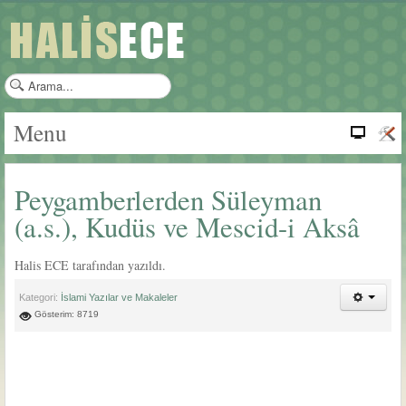
a
r
a
Menu
m
a
.
Peygamberlerden Süleyman
.
.
(a.s.), Kudüs ve Mescid-i Aksâ
Halis ECE tarafından yazıldı.
Kategori:
İslami Yazılar ve Makaleler
Gösterim: 8719