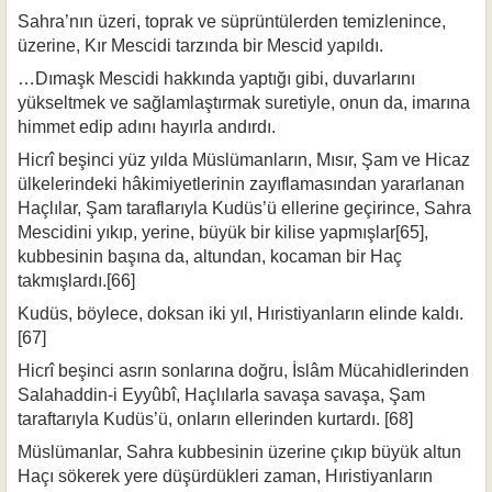
Sahra’nın üzeri, toprak ve süprüntülerden temizlenince,
üzerine, Kır Mescidi tarzında bir Mescid yapıldı.
…Dımaşk Mescidi hakkında yaptığı gibi, duvarlarını
yükseltmek ve sağlamlaştırmak suretiyle, onun da, imarına
himmet edip adını hayırla andırdı.
Hicrî beşinci yüz yılda Müslümanların, Mısır, Şam ve Hicaz
ülkelerindeki hâkimiyetlerinin zayıflamasından yararlanan
Haçlılar, Şam taraflarıyla Kudüs’ü elle­rine geçirince, Sahra
Mescidini yıkıp, yerine, büyük bir kilise yapmışlar[65],
kubbesinin başına da, altundan, kocaman bir Haç
takmışlardı.[66]
Kudüs, böylece, doksan iki yıl, Hıristiyanların elinde kaldı.
[67]
Hicrî beşinci asrın sonlarına doğru, İslâm Mücahidlerinden
Salahaddin-i Eyyûbî, Haçlılarla savaşa savaşa, Şam
taraftarıyla Kudüs’ü, onların ellerinden kurtar­dı. [68]
Müslümanlar, Sahra kubbesinin üzerine çıkıp büyük altun
Haçı sökerek yere düşürdükleri zaman, Hıristiyanların