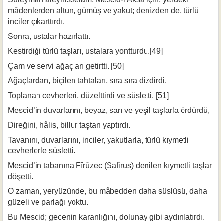
mâdenlerden altun, gü­müş ve yakut; denizden de, türlü
inciler çıkarttırdı.
Sonra, ustalar hazırlattı.
Kestirdiği türlü taşları, ustalara yontturdu.[49]
Çam ve servi ağaçları getirtti. [50]
Ağaçlardan, biçilen tahtaları, sıra sıra dizdirdi.
Toplanan cevherleri, düzelttirdi ve süsletti. [51]
Mescid’in duvarlarını, beyaz, sarı ve yeşil taşlarla ördürdü,
Direğini, hâlis, billur taştan yaptırdı.
Tavanını, duvarlarını, inciler, yakutlarla, türlü kıymetli
cevherlerle süsletti.
Mescid’in tabanına Fîrûzec (Safirus) denilen kıymetli taşlar
döşetti.
O zaman, yeryüzünde, bu mâbedden daha süslüsü, daha
güzeli ve parlağı yoktu.
Bu Mescid; gecenin karanlığını, dolunay gibi aydınlatırdı.