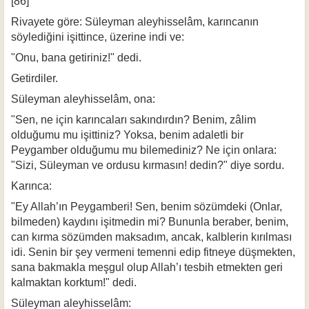
[86]
Rivayete göre: Süleyman aleyhisselâm, karıncanın
söylediğini işittince, üze­rine indi ve:
"Onu, bana getiriniz!" dedi.
Getirdiler.
Süleyman aleyhisselâm, ona:
"Sen, ne için karıncaları sakındırdın? Benim, zâlim
olduğumu mu işittiniz? Yoksa, benim adaletli bir
Peygamber olduğumu mu bilemediniz? Ne için onlara:
"Sizi, Süleyman ve ordusu kırmasın! dedin?" diye sordu.
Karınca:
"Ey Allah’ın Peygamberi! Sen, benim sözümdeki (Onlar,
bilmeden) kaydını işit­medin mi? Bununla beraber, benim,
can kırma sözümden maksadım, ancak, kalblerin kı­rılması
idi. Senin bir şey vermeni temenni edip fitneye düşmekten,
sana bakmakla meş­gul olup Allah’ı tesbih etmekten geri
kalmaktan korktum!" dedi.
Süleyman aleyhisselâm: