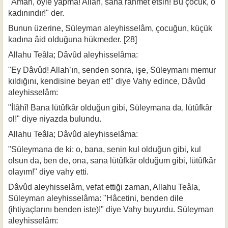
"Aman, öyle yapma! Allah, sana rahmet etsin! Bu çocuk, o
kadınındır!" der.
Bunun üzerine, Süleyman aleyhisselâm, çocuğun, küçük
kadına âid olduğu­na hükmeder. [28]
Allahu Teâla; Dâvûd aleyhisselâma:
"Ey Dâvûd! Allah’ın, senden sonra, işe, Süleymanı memur
kıldığını, kendisine beyan et!" diye Vahy edince, Dâvûd
aleyhisselâm:
"İlâhî! Bana lütûfkâr olduğun gibi, Süleymana da, lütûfkâr
ol!" diye niyazda bulundu.
Allahu Teâla; Dâvûd aleyhisselâma:
"Süleymana de ki: o, bana, senin kul olduğun gibi, kul
olsun da, ben de, ona, sana lütûfkâr olduğum gibi, lütûfkâr
olayım!" diye vahy etti.
Dâvûd aleyhisselâm, vefat ettiği zaman, Allahu Teâla,
Süleyman aleyhisselâma: "Hâcetini, benden dile
(ihtiyaçlarını benden iste)!" diye Vahy buyurdu. Süleyman
aleyhisselâm: