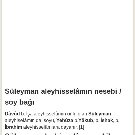
Süleyman aleyhisselâmın nesebi /
soy bağı
Dâvûd
b. İşa aleyhisselâmın oğlu olan
Süleyman
aleyhiselâmın da, soyu,
Yehûza
b.
Yâkub
, b.
İshak
, b.
İbrahim
aleyhisselâmlara dayanır. [1]