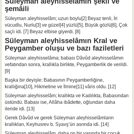
Süleyman aleyhisselâmın şekil ve
şemâili
Süleyman aleyhisselâm; uzun boylu[2] Beyaz tenli, İri
vücudlu, Nurlu[3] ve güzel[4] yüzlü[5], Büyük gözlü[6], Çok
saçlı idi. [7] Beyaz elbise giyerdi. [8]
Süleyman aleyhisselâmın Kral ve
Peygamber oluşu ve bazı faziletleri
Süleyman aleyhisselâma; babası Dâvûd aleyhisselâmın
vefatından sonra, kral­lıkla birlikte, Peygamberlik de verildi.
[9]
Başka bir deyişle: Babasının Peygamberliğine,
krallığına[10], Hikmetine ve İlmine[11] vâris oldu. [12]
Süleyman aleyhisselâm; krallıkta ve Kadılıkta, Babasından
üstündü. Babası ise, Allâha ibâdette, oğlundan daha
ileride idi. [13]
Gerek Dâvûd ve gerek Süleyman aleyhisselâmların
krallıkları, Keyhusrev b. Syavş’ün asrında idi. [14]
Süleyman aleyhisselâm, daha on bir yaşında bir çocuk