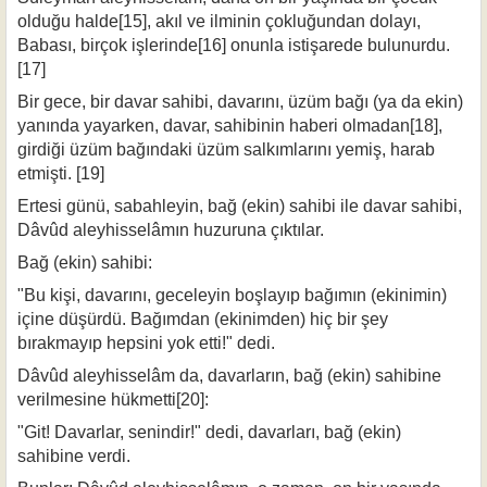
olduğu halde[15], akıl ve ilminin çokluğundan dolayı,
Babası, birçok işlerinde[16] onunla istişarede bu­lunurdu.
[17]
Bir gece, bir davar sahibi, davarını, üzüm bağı (ya da ekin)
yanında yayarken, davar, sahibinin haberi olmadan[18],
girdiği üzüm bağındaki üzüm salkımlarını yemiş, harab
etmişti. [19]
Ertesi günü, sabahleyin, bağ (ekin) sahibi ile davar sahibi,
Dâvûd aleyhisselâmın huzuruna çıktılar.
Bağ (ekin) sahibi:
"Bu kişi, davarını, geceleyin boşlayıp bağımın (ekinimin)
içine düşürdü. Ba­ğımdan (ekinimden) hiç bir şey
bırakmayıp hepsini yok etti!" dedi.
Dâvûd aleyhisselâm da, davarların, bağ (ekin) sahibine
verilmesine hükmetti[20]:
"Git! Davarlar, senindir!" dedi, davarları, bağ (ekin)
sahibine verdi.