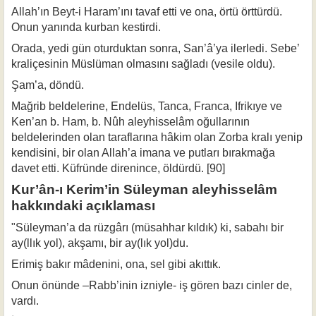
Allah’ın Beyt-i Haram’ını tavaf etti ve ona, örtü örttürdü.
Onun yanında kurban kestirdi.
Orada, yedi gün oturduktan sonra, San’â’ya ilerledi. Sebe’
kraliçesinin Müslü­man olmasını sağladı (vesile oldu).
Şam’a, döndü.
Mağrib beldelerine, Endelüs, Tanca, Franca, Ifrikıye ve
Ken’an b. Ham, b. Nûh aleyhisselâm oğullarının
beldelerinden olan taraflarına hâkim olan Zorba kralı ye­nip
kendisini, bir olan Allah’a imana ve putları bırakmağa
davet etti. Küfründe direnince, öldürdü. [90]
Kur’ân-ı Kerim’in Süleyman aleyhisselâm
hakkındaki açıklaması
"Süleyman’a da rüzgârı (müsahhar kıldık) ki, sabahı bir
ay(llık yol), akşamı, bir ay(lık yol)du.
Erimiş bakır mâdenini, ona, sel gibi akıttık.
Onun önünde –Rabb’inin izniyle- iş gören bazı cinler de,
vardı.