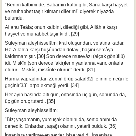
"Benim kalbimi de, Babamın kalbi gibi, Sana karşı haşyet
ve muhabbet taşır kılmanı dilerim!" diyerek niyazda
bulundu.
Allahu Teâla; onun kalbini, dilediği gibi, Allâh’a karşı
haşyet ve muhabbet taşır kıldı. [29]
Süleyman aleyhisselâm; kral oluşundan, vefatına kadar,
Hz. Allah’a karşı huşûundan dolayı, başını semâya
kaldırmamıştır. [30] Son derece mütevâzı (alçak gönüllü)
idi. Miskîn (son derece fakir)lerin yanlarına varır, onlarla
oturur: "Miskîn, miskînle oturur." derdi. [31]
Hurma yaprağından Zenbil örüp satar[32], elinin emeği ile
geçinir[33], arpa ek­meği yerdi. [34]
Her ayın başında altı gün, ortasında üç gün, sonunda da,
üç gün oruç tutardı. [35]
Süleyman aleyhisselâm:
"Biz; yaşamanın, yumuşak olanını da, sert olanını da
denedik. Onlardan, aşağı olanını, yeterli bulduk. [36]
İnsanlara verilmeyen şeyler, bize verildi. İnsanlara