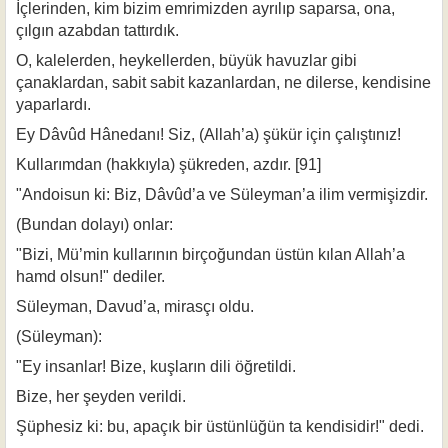
İçlerinden, kim bizim emrimizden ayrılıp saparsa, ona,
çılgın azabdan tattırdık.
O, kalelerden, heykellerden, büyük havuzlar gibi
çanaklardan, sabit sabit kazanlardan, ne dilerse, kendisine
yaparlardı.
Ey Dâvûd Hânedanı! Siz, (Allah’a) şükür için çalıştınız!
Kullarımdan (hakkıyla) şükreden, azdır. [91]
"Andoisun ki: Biz, Dâvûd’a ve Süleyman’a ilim vermişizdir.
(Bundan dolayı) onlar:
"Bizi, Mü’min kullarının birçoğundan üstün kılan Allah’a
hamd olsun!" dediler.
Süleyman, Davud’a, mirasçı oldu.
(Süleyman):
"Ey insanlar! Bize, kuşların dili öğretildi.
Bize, her şeyden verildi.
Şüphesiz ki: bu, apaçık bir üstünlüğün ta kendisidir!" dedi.