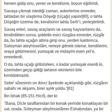
hemen gidip onu, yener ve kendisine, boyun eğdirirdi.
Savaşa çıkmak istediği zaman, askerlerine emreder,
tahtadan bir ulaştırma Dö­şeği (Uçağı) yapılır[80], o tahta
Döşeğin üzerine de, kendisinin tahta Serîr’i, yer­leştirilirdi.
Savaş erleri, savaş araçlarını ve savaş hayvanlarını da,
bindirdikten sonra, şid­detle esici rüzgâra emreder, rüzgâr
da, bu tahta uçağın altına girip onu, yerden kaldırınca,
Süleyman aleyhisselâm, nereye gitmek isterse, kendilerini,
oraya gö­türmesini, yumuşak ve mülayim esen yel’e,
emrederdi.
O da, tahta uçağı götürürken, o kadar yumuşak eserdi ki,
üzerinden geçip git­tiği tarlanın ekinlerini bile
kımıldatmazdı.
Sebe’ sûresinin on ikinci âyetinde açıklandığı gibi, rüzgârın
sabahı ve akşamı, birer aylık yoldu.’[81]
İbn İshak (85-151 Hicrî), der ki:
"Bana, Dicle taraflarından bir konak yerinde konaklayan bir
zat, orada, Süley­man aleyhisselâmın Eshabından, ya bir