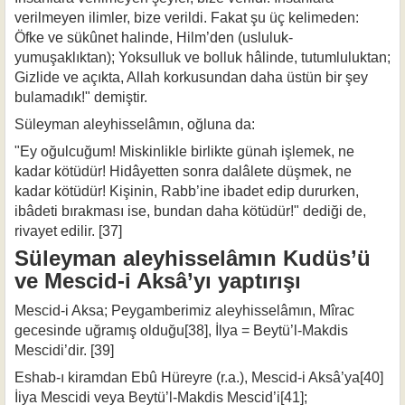
verilmeyen ilimler, bize verildi. Fakat şu üç kelimeden:
Öfke ve sükûnet halinde, Hilm’den (usluluk-
yumuşaklıktan); Yoksulluk ve bolluk hâlinde, tutumluluktan;
Gizlide ve açıkta, Allah korkusundan daha üstün bir şey
bulamadık!" demiştir.
Süleyman aleyhisselâmın, oğluna da:
"Ey oğulcuğum! Miskinlikle birlikte günah işlemek, ne
kadar kötüdür! Hidâyetten sonra dalâlete düşmek, ne
kadar kötüdür! Kişinin, Rabb’ine ibadet edip dururken,
ibâdeti bırakması ise, bundan daha kö­tüdür!" dediği de,
rivayet edilir. [37]
Süleyman aleyhisselâmın Kudüs’ü
ve Mescid-i Aksâ’yı yaptırışı
Mescid-i Aksa; Peygamberimiz aleyhisselâmın, Mîrac
gecesinde uğramış ol­duğu[38], İlya = Beytü’l-Makdis
Mescidi’dir. [39]
Eshab-ı kiramdan Ebû Hüreyre (r.a.), Mescid-i Aksâ’ya[40]
İiya Mescidi veya Beytü’l-Makdis Mescid’i[41];