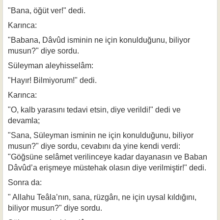
"Bana, öğüt ver!" dedi.
Karınca:
"Babana, Dâvûd isminin ne için konulduğunu, biliyor
musun?" diye sordu.
Süleyman aleyhisselâm:
"Hayır! Bilmiyorum!" dedi.
Karınca:
"O, kalb yarasını tedavi etsin, diye verildi!" dedi ve
devamla;
"Sana, Süleyman isminin ne için konulduğunu, biliyor
musun?" diye sordu, cevabını da yine kendi verdi:
"Göğsüne selâmet verilinceye kadar dayanasın ve Baban
Dâvûd’a erişmeye müstehak olasın diye verilmiştir!" dedi.
Sonra da:
" Allahu Teâla’nın, sana, rüzgârı, ne için uysal kıldığını,
biliyor musun?" diye sordu.