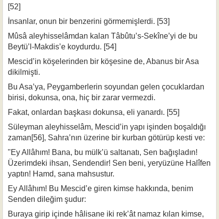
[52]
İnsanlar, onun bir benzerini görmemişlerdi. [53]
Mûsâ aleyhisselâmdan kalan Tâbûtu’s-Sekîne’yi de bu
Beytü’l-Makdis’e koydurdu. [54]
Mescid’in köşelerinden bir köşesine de, Abanus bir Asa
dikilmişti.
Bu Asa’ya, Peygamberlerin soyundan gelen çocuklardan
birisi, dokunsa, ona, hiç bir zarar vermezdi.
Fakat, onlardan başkası dokunsa, eli yanardı. [55]
Süleyman aleyhisselâm, Mescid’in yapı işinden boşaldığı
zaman[56], Sahra’nın üzerine bir kurban götürüp kesti ve:
"Ey Allâhım! Bana, bu mülk’ü saltanatı, Sen bağışladın!
Üzerimdeki ihsan, Sendendir! Sen beni, yeryüzüne Halîfen
yaptın! Hamd, sana mahsustur.
Ey Allâhım! Bu Mescid’e giren kimse hakkında, benim
Senden dileğim şudur:
Buraya girip içinde hâlisane iki rek’ât namaz kılan kimse,