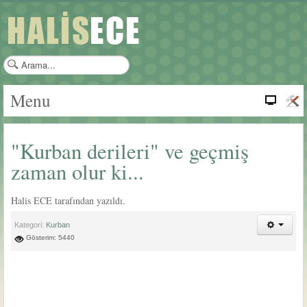
a
r
a
Menu
m
a
.
"Kurban derileri" ve geçmiş
.
.
zaman olur ki...
Halis ECE tarafından yazıldı.
Kategori:
Kurban
Gösterim: 5440