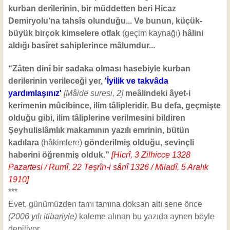
kurban derilerinin, bir müddetten beri Hicaz
Demiryolu'na tahsîs olunduğu... Ve bunun, küçük-
büyük birçok kimselere otlak
(geçim kaynağı)
hâlini
aldığı basîret sahiplerince mâlumdur...
“Zâten dinî bir sadaka olması hasebiyle kurban
derilerinin verileceği yer,
'İyilik ve takvâda
yardımlaşınız'
[Mâide suresi, 2]
meâlindeki âyet-i
kerimenin mûcibince, ilim tâlipleridir. Bu defa, geçmişte
olduğu gibi, ilim tâliplerine verilmesini bildiren
Şeyhulislâmlık makamının yazılı emrinin, bütün
kadılara
(hâkimlere)
gönderilmiş olduğu, sevinçli
haberini öğrenmiş olduk.”
[Hicrî, 3 Zilhicce 1328
Pazartesi / Rumî, 22 Teşrîn-i sânî 1326 / Miladî, 5 Aralık
1910]
***
Evet, günümüzden tamı tamına doksan altı sene önce
(2006 yılı itibariyle)
kaleme alınan bu yazıda aynen böyle
deniliyor.