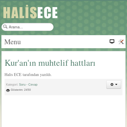
a
r
a
Menu
m
a
.
Kur'an'ın muhtelif hattları
.
.
Halis ECE tarafından yazıldı.
Kategori:
Soru - Cevap
Gösterim: 2450