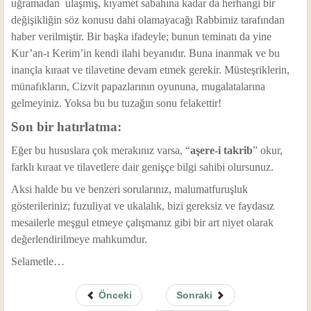
uğramadan ulaşmış, kıyamet sabahına kadar da herhangi bir
değişikliğin söz konusu dahi olamayacağı Rabbimiz tarafından
haber verilmiştir. Bir başka ifadeyle; bunun teminatı da yine
Kur’an-ı Kerim’in kendi ilahi beyanıdır. Buna inanmak ve bu
inançla kıraat ve tilavetine devam etmek gerekir. Müsteşriklerin,
münafıkların, Cizvit papazlarının oyununa, mugalatalarına
gelmeyiniz. Yoksa bu bu tuzağın sonu felakettir!
Son bir hatırlatma:
Eğer bu hususlara çok merakınız varsa, “
aşere-i takrib
” okur,
farklı kıraat ve tilavetlere dair genişçe bilgi sahibi olursunuz.
Aksi halde bu ve benzeri sorularınız, malumatfuruşluk
gösterileriniz; fuzuliyat ve ukalalık, bizi gereksiz ve faydasız
mesailerle meşgul etmeye çalışmanız gibi bir art niyet olarak
değerlendirilmeye mahkumdur.
Selametle…
Önceki
Sonraki