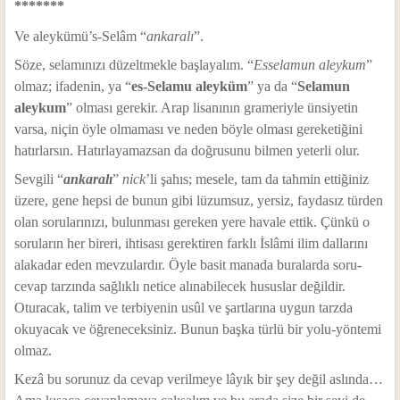
*******
Ve aleykümü’s-Selâm “
ankaralı
”.
Söze, selamınızı düzeltmekle başlayalım. “
Esselamun aleykum
”
olmaz; ifadenin, ya “
es-Selamu aleyküm
” ya da “
Selamun
aleykum
” olması gerekir. Arap lisanının grameriyle ünsiyetin
varsa, niçin öyle olmaması ve neden böyle olması gereketiğini
hatırlarsın. Hatırlayamazsan da doğrusunu bilmen yeterli olur.
Sevgili “
ankaralı
”
nick
’li şahıs; mesele, tam da tahmin ettiğiniz
üzere, gene hepsi de bunun gibi lüzumsuz, yersiz, faydasız türden
olan sorularınızı, bulunması gereken yere havale ettik. Çünkü o
soruların her bireri, ihtisası gerektiren farklı İslâmi ilim dallarını
alakadar eden mevzulardır. Öyle basit manada buralarda soru-
cevap tarzında sağlıklı netice alınabilecek hususlar değildir.
Oturacak, talim ve terbiyenin usûl ve şartlarına uygun tarzda
okuyacak ve öğreneceksiniz. Bunun başka türlü bir yolu-yöntemi
olmaz.
Kezâ bu sorunuz da cevap verilmeye lâyık bir şey değil aslında…