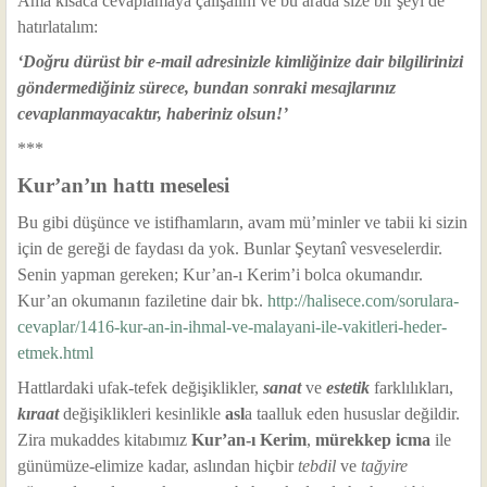
Ama kısaca cevaplamaya çalışalım ve bu arada size bir şeyi de
hatırlatalım:
‘Doğru dürüst bir e-mail adresinizle kimliğinize dair bilgilirinizi
göndermediğiniz sürece, bundan sonraki mesajlarınız
cevaplanmayacaktır, haberiniz olsun!’
***
Kur’an’ın hattı meselesi
Bu gibi düşünce ve istifhamların, avam mü’minler ve tabii ki sizin
için de gereği de faydası da yok. Bunlar Şeytanî vesveselerdir.
Senin yapman gereken; Kur’an-ı Kerim’i bolca okumandır.
Kur’an okumanın faziletine dair bk.
http://halisece.com/sorulara-
cevaplar/1416-kur-an-in-ihmal-ve-malayani-ile-vakitleri-heder-
etmek.html
Hattlardaki ufak-tefek değişiklikler,
sanat
ve
estetik
farklılıkları,
kıraat
değişiklikleri kesinlikle
asl
a taalluk eden hususlar değildir.
Zira mukaddes kitabımız
Kur’an-ı Kerim
,
mürekkep icma
ile
günümüze-elimize kadar, aslından hiçbir
tebdil
ve
tağyire