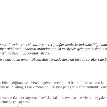
orulara internet sitenizde yer verip diğer kardeşlerimizinde bilgilinmes
ber aldık ve bu haberin ardından tabi ki tavsiyeler gelmeye başladı am
eğerli büyüğümüze sormak istedik….
ra bakmayın ama inşAllah diğer arkadaşlara da faydalı sorular olur.Ş
bilemediğimiz ve sıhhatine güvenemediğinizi belirttiğiniz metin o kadar 
acim halini almış. O bakımdan onu iki kısa parağrafla sınırlandırdık. Z
n-zaman da hatırlatıyoruz, havâsla alakalı mevzular-meseleler meşgale 
s etmeğe çalışıyoruz.