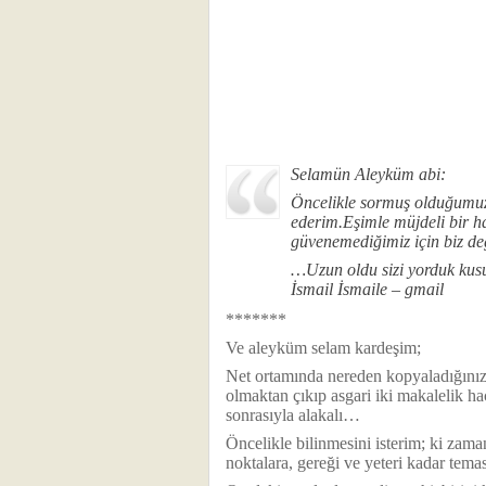
Selamün Aleyküm abi:
Öncelikle sormuş olduğumuz s
ederim.Eşimle müjdeli bir ha
güvenemediğimiz için biz d
…Uzun oldu sizi yorduk kusu
İsmail İsmaile – gmail
*******
Ve aleyküm selam kardeşim;
Net ortamında nereden kopyaladığınızı 
olmaktan çıkıp asgari iki makalelik h
sonrasıyla alakalı…
Öncelikle bilinmesini isterim; ki zama
noktalara, gereği ve yeteri kadar tema