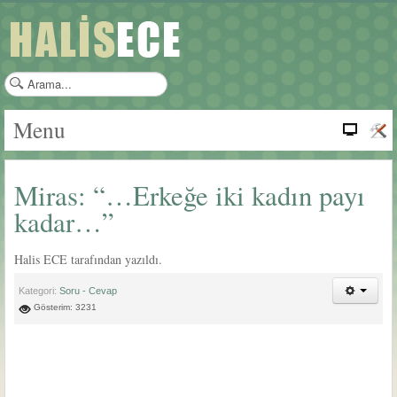
a
r
a
Menu
m
a
.
Miras: “…Erkeğe iki kadın payı
.
.
kadar…”
Halis ECE tarafından yazıldı.
Kategori:
Soru - Cevap
Gösterim: 3231