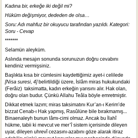
Kadına bir, erkeğe iki değil mi?
Hüküm değişmiyor, dededen de olsa…
Soru: Adı mahfuz bir okuyucu tarafından yazıldı. Kategori:
Soru - Cevap
*******
Selamün aleyküm.
Aslında mesajın sonunda sorunuzun doğru cevabını
kendiniz vermişsiniz.
Başlıkta kısa bir cümlesini kaydettiğimiz ayet-i celilede
[Nisa suresi, 4]
belirtildiği üzere, İslâm miras hukukundaki
(Ferâiz) taksimatta, kadın erkeğin yarısını alır. Hak olan,
doğru olan budur. Çünkü Allahu Teâla böyle emretmiştir.
Dikkat etmek lazım; miras taksimatını Kur’an-ı Kerim’de
bizzat Cenab-ı Hak yapmış, Rasûlüne bile bırakmamış...
Binaenaleyh bunun lâmı-cimi olmaz. Ancak bu İlahî
hükme, tabii ki mevcut ve mer’î sistem içerisinde dileyen
uyar, dileyen uhrevî cezasını-azabını göze alarak itiraz