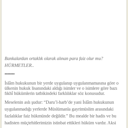
Bankalardan ortaklık olarak alınan para faiz olur mu?
HÜRMETLER..
*******
İslâm hukukunun bir yerde uygulanıp uygulanmamasına göre o
ülkenin hukuk lisanındaki aldığı isimler ve o isimlere göre bazı
fıkhî hükümlerin tatbikindeki farklılıklar söz konusudur.
Meselenin aslı şudur: “Daru’l-harb’de yani İslâm hukukunun
uygulanmadığı yerlerde Müslümanla gayrimüslim arasındaki
fazlalıklar faiz hükmünde değildir.” Bu mealde bir hadis ve bu
hadisten müçtehitlerimizin istinbat ettikleri hüküm vardır. Aksi