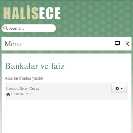
a
r
a
Menu
m
a
.
Bankalar ve faiz
.
.
Atak tarafından yazıldı.
Kategori:
Soru - Cevap
Gösterim: 7108