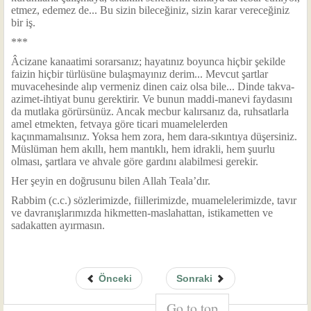
etmez, edemez de... Bu sizin bileceğiniz, sizin karar vereceğiniz
bir iş.
***
Âcizane kanaatimi sorarsanız; hayatınız boyunca hiçbir şekilde
faizin hiçbir türlüsüne bulaşmayınız derim... Mevcut şartlar
muvacehesinde alıp vermeniz dinen caiz olsa bile... Dinde takva-
azimet-ihtiyat bunu gerektirir. Ve bunun maddi-manevi faydasını
da mutlaka görürsünüz. Ancak mecbur kalırsanız da, ruhsatlarla
amel etmekten, fetvaya göre ticari muamelelerden
kaçınmamalısınız. Yoksa hem zora, hem dara-sıkıntıya düşersiniz.
Müslüman hem akıllı, hem mantıklı, hem idrakli, hem şuurlu
olması, şartlara ve ahvale göre gardını alabilmesi gerekir.
Her şeyin en doğrusunu bilen Allah Teala’dır.
Rabbim (c.c.) sözlerimizde, fiillerimizde, muamelelerimizde, tavır
ve davranışlarımızda hikmetten-maslahattan, istikametten ve
sadakatten ayırmasın.
Önceki
Sonraki
Go to top