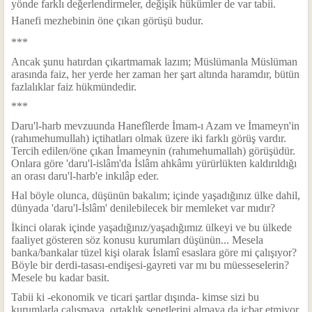
yönde farklı değerlendirmeler, değişik hükümler de var tabii.
Hanefi mezhebinin öne çıkan görüşü budur.
***
Ancak şunu hatırdan çıkartmamak lazım; Müslümanla Müslüman
arasında faiz, her yerde her zaman her şart altında haramdır, bütün
fazlalıklar faiz hükmündedir.
***
Daru'l-harb mevzuunda Hanefîlerde İmam-ı Azam ve İmameyn'in
(rahımehumullah) içtihatları olmak üzere iki farklı görüş vardır.
Tercih edilen/öne çıkan İmameynin (rahımehumallah) görüşüdür.
Onlara göre 'daru'l-islâm'da İslâm ahkâmı yürürlükten kaldırıldığı
an orası daru'l-harb'e inkılâp eder.
Hal böyle olunca, düşünün bakalım; içinde yaşadığınız ülke dahil,
dünyada 'daru'l-İslâm' denilebilecek bir memleket var mıdır?
İkinci olarak içinde yaşadığınız/yaşadığımız ülkeyi ve bu ülkede
faaliyet gösteren söz konusu kurumları düşünün... Mesela
banka/bankalar tüzel kişi olarak İslamî esaslara göre mi çalışıyor?
Böyle bir derdi-tasası-endişesi-gayreti var mı bu müesseselerin?
Mesele bu kadar basit.
Tabii ki -ekonomik ve ticari şartlar dışında- kimse sizi bu
kurumlarla çalışmaya, ortaklık senetlerini almaya da icbar etmiyor,