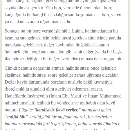
altına karşılık, kişinin, geri verdiği altının aynı gramajda veya
sayıda olması gerekir. Zira borç vermede önemli olan, borç
karşılığında herhangi bir fazlalığın şart koşulmaması, borç veren
ya da alanın zarara uğratılmamasıdır.
Sonuçta bu bir borç verme işlemidir. Lakin, katılımcılardan bir
kısmına sıra gelmesi için beklenmesi gereken süre içinde parada
meydana gelebilecek değer kaybından doğabilecek zararı
önlemek için, borçlanmanın altın gibi sabit değer (ya da bir başka
ifadeyle az değişken bir değer üzerinden) olması daha uygun olur.
Çünkü paranın değerinin artması halinde sırası önce gelenler;
eksilmesi halinde sırası sonra gelenler zarara uğramış olacaktır.
Değer kaybı durumunda borçların misliyle değil kıymetiyle
(borçlanıldığı gündeki alım gücüyle) ödenmesi esastır.
Hanefîlerde İmâmeynin (İmam Ebu Yusuf ve İmam Muhammed
rahımehumallah) içtihadı bu yöndedir ve müftabih olan kavil
budur.
(Lûgatte "
kendisiyle fetvâ verilen
" manasına gelen
“
müftâ bih
” terkibi, dinî bir mefhum olarak, bir mezhebin
imamları arasındaki farklı görüşlerden, daha sonraki âlimlerce