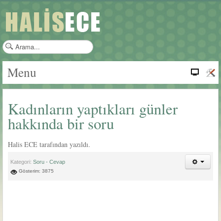
a
r
a
Menu
m
a
.
Kadınların yaptıkları günler
.
.
hakkında bir soru
Halis ECE tarafından yazıldı.
Kategori:
Soru - Cevap
Gösterim: 3875