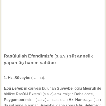
Rasûlullah Efendimiz’e
(s.a.v.)
süt annelik
yapan üç hanım sahâbe
1. Hz. Süveybe
(r.anha)
:
Ebû Leheb
'in cariyesi bulunan
Süveybe
, oğlu
Mesruh
ile
birlikte Rasûl-i Ekrem’i (s.a.v.) emzirmiştir. Daha önce,
Peygamberimiz
in (s.a.v.) amcası olan
Hz. Hamza
’ya (r.a.)
da süt annelik yapan Süveybe, daha sonra
Ebû Seleme
’yi