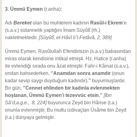
3. Ümmü Eymen
(r.anha)
:
Adı
Bereket
olan bu muhterem kadının
Rasûl-i Ekrem
’e
(s.a.v.) sütannelik yaptığını İmam Süyûtî (rh.)
nakletmektedir.
[Süyûtî, el-Hâvî li’l-Fetâvâ, 2, 389]
Ümmü Eymen, Rasûlullah Efendimizin (s.a.v.) babasından
miras olarak kendisine intikal etmişti. Hz. Hatice (r.anha)
ile evlendiği sırada onu âzat etmiştir. Fahr-i Kâinat (s.a.v.),
ondan bahsederken,
“Anamdan sonra anamdır
(onun
kadar sevip saygı duyduğum kadındır).
”
buyurmuşlardır.
Bir gün,
“Cennet ehlinden bir kadınla evlenmekten
hoşlanan, Ümmü Eymen'i tezevvüc etsin.”
[İbn
Sâ’d,a.g.e., 8, 224]
buyurunca Zeyd bin Hârise (r.a.)
onunla evlenmiştir. Bu mutlu izdivaçtan Üsâme bin Zeyd
(r.a.) dünyaya gelmiştir.