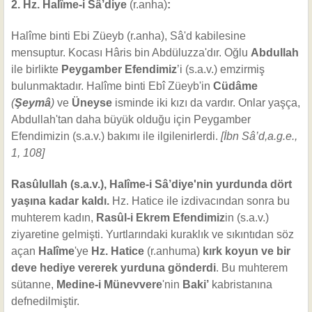
2. Hz. Halîme-i Sâ’diye
(r.anha)
:
Halîme binti Ebi Züeyb (r.anha), Sâ'd kabilesine
mensuptur. Kocası Hâris bin Abdüluzza'dır. Oğlu
Abdullah
ile birlikte
Peygamber Efendimiz
’i (s.a.v.) emzirmiş
bulunmaktadır. Halîme binti Ebî Züeyb'in
Cüdâme
(
Şeymâ
)
ve
Üneyse
isminde iki kızı da vardır. Onlar yaşça,
Abdullah'tan daha büyük olduğu için Peygamber
Efendimizin (s.a.v.) bakımı ile ilgilenirlerdi.
[İbn Sâ’d,a.g.e.,
1, 108]
Rasûlullah (s.a.v.), Halîme-i Sâ’diye'nin yurdunda dört
yaşına kadar kaldı.
Hz. Hatice ile izdivacından sonra bu
muhterem kadın,
Rasûl-i Ekrem Efendimiz
in (s.a.v.)
ziyaretine gelmişti. Yurtlarındaki kuraklık ve sıkıntıdan söz
açan
Halîme
'ye
Hz. Hatice
(r.anhuma)
kırk koyun ve bir
deve hediye vererek yurduna gönderdi
. Bu muhterem
sütanne,
Medine-i Münevvere
'nin
Baki’
kabristanına
defnedilmiştir.