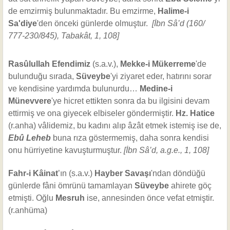
de emzirmiş bulunmaktadır. Bu emzirme,
Halime-i
Sa'diye
'den önceki günlerde olmuştur.
[İbn Sâ’d (160/
777-230/845), Tabakât, 1, 108]
Rasûlullah Efendimiz
(s.a.v.),
Mekke-i Mükerreme
'de
bulunduğu sırada,
Süveybe
'yi ziyaret eder, hatırını sorar
ve kendisine yardımda bulunurdu…
Medine-i
Münevvere
'ye hicret ettikten sonra da bu ilgisini devam
ettirmiş ve ona giyecek elbiseler göndermiştir.
Hz. Hatice
(r.anha) vâlidemiz, bu kadını alıp âzât etmek istemiş ise de,
Ebû Leheb
buna rıza göstermemiş, daha sonra kendisi
onu hürriyetine kavuşturmuştur.
[İbn Sâ’d, a.g.e., 1, 108]
Fahr-i Kâinat
’ın (s.a.v.)
Hayber Savaşı
'ndan döndüğü
günlerde fâni ömrünü tamamlayan
Süveybe
ahirete göç
etmişti. Oğlu
Mesruh
ise, annesinden önce vefat etmiştir.
(r.anhüma)