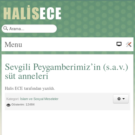
a
r
a
Menu
m
a
.
Sevgili Peygamberimiz’in (s.a.v.)
.
.
süt anneleri
Halis ECE tarafından yazıldı.
Kategori:
İslam ve Sosyal Meseleler
Gösterim: 12484