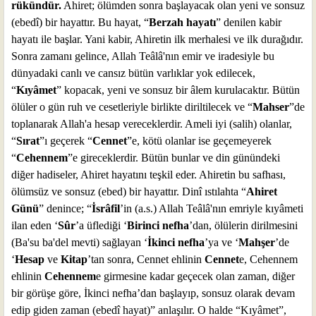
rükündür.
Ahiret; ölümden sonra başlayacak olan yeni ve sonsuz
(ebedî) bir hayattır. Bu hayat, “
Berzah hayatı
” denilen kabir
hayatı ile başlar. Yani kabir, Ahiretin ilk merhalesi ve ilk durağıdır.
Sonra zamanı gelince, Allah Teâlâ'nın emir ve iradesiyle bu
dünyadaki canlı ve cansız bütün varlıklar yok edilecek,
“
Kıyâmet
” kopacak, yeni ve sonsuz bir âlem kurulacaktır. Bütün
ölüler o gün ruh ve cesetleriyle birlikte diriltilecek ve “
Mahser
”de
toplanarak Allah'a hesap vereceklerdir. Ameli iyi (salih) olanlar,
“
Sırat
”ı geçerek “
Cennet
”e, kötü olanlar ise geçemeyerek
“
Cehennem
”e gireceklerdir. Bütün bunlar ve din günündeki
diğer hadiseler, Ahiret hayatını teşkil eder. Ahiretin bu safhası,
ölümsüz ve sonsuz (ebed) bir hayattır. Dinî ıstılahta “
Ahiret
Günü
” denince; “
İsrâfil
’in (a.s.) Allah Teâlâ'nın emriyle kıyâmeti
ilan eden ‘
Sûr
’a üflediği ‘
Birinci nefha
’dan, ölülerin dirilmesini
(Ba'su ba'del mevti) sağlayan ‘
İkinci nefha
’ya ve ‘
Mahşer
’de
‘
Hesap
ve
Kitap
’tan sonra, Cennet ehlinin
Cennet
e, Cehennem
ehlinin
Cehennem
e girmesine kadar geçecek olan zaman, diğer
bir görüşe göre, İkinci nefha’dan başlayıp, sonsuz olarak devam
edip giden zaman (ebedî hayat)” anlaşılır. O halde “Kıyâmet”,