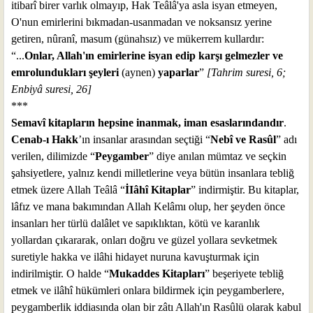
itibarî birer varlık olmayıp, Hak Teâlâ'ya asla isyan etmeyen,
O'nun emirlerini bıkmadan-usanmadan ve noksansız yerine
getiren, nûranî, masum (günahsız) ve mükerrem kullardır:
“...
Onlar, Allah'ın emirlerine isyan edip karşı gelmezler ve
emrolundukları şeyleri
(aynen)
yaparlar
”
[Tahrim suresi, 6;
Enbiyâ suresi, 26]
***
Semavî kitapların hepsine inanmak, iman esaslarındandır
.
Cenab-ı Hakk
’ın insanlar arasından seçtiği “
Nebî ve Rasûl
” adı
verilen, dilimizde “
Peygamber
” diye anılan mümtaz ve seçkin
şahsiyetlere, yalnız kendi milletlerine veya bütün insanlara tebliğ
etmek üzere Allah Teâlâ “
İIâhî Kitaplar
” indirmiştir. Bu kitaplar,
lâfız ve mana bakımından Allah Kelâmı olup, her şeyden önce
insanları her türlü dalâlet ve sapıklıktan, kötü ve karanlık
yollardan çıkararak, onları doğru ve güzel yollara sevketmek
suretiyle hakka ve ilâhi hidayet nuruna kavuşturmak için
indirilmiştir. O halde “
Mukaddes Kitapları
” beşeriyete tebliğ
etmek ve ilâhî hükümleri onlara bildirmek için peygamberlere,
peygamberlik iddiasında olan bir zâtı Allah'ın Rasûlü olarak kabul