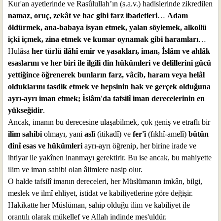
Kur'an ayetlerinde ve Rasûlullah’ın (s.a.v.) hadislerinde zikredilen
namaz, oruç, zekât ve hac gibi farz ibadetleri
…
Adam
öldürmek, ana-babaya isyan etmek, yalan söylemek, alkollü
içki içmek, zina etmek ve kumar oynamak gibi haramları
…
Hulâsa
her türlü ilâhî emir ve yasakları, iman, İslâm ve ahlâk
esaslarını ve her biri ile ilgili din hükümleri ve delillerini gücü
yettiğince öğrenerek bunların farz, vâcib, haram veya helâl
olduklarını tasdik etmek ve hepsinin hak ve gerçek olduğuna
ayrı-ayrı iman etmek; İslâm'da tafsilî iman derecelerinin en
yükseğidir
.
Ancak, imanın bu derecesine ulaşabilmek, çok geniş ve etraflı bir
ilim sahibi
olmayı, yani
aslî
(itikadî) ve
fer'î
(fıkhî-amelî)
bütün
dinî esas ve hükümleri
ayrı-ayrı öğrenip, her birine irade ve
ihtiyar ile yakînen inanmayı gerektirir. Bu ise ancak, bu mahiyette
ilim ve iman sahibi olan âlimlere nasip olur.
O halde tafsilî imanın dereceleri, her Müslümanın imkân, bilgi,
meslek ve ilmî ehliyet, istidat ve kabiliyetlerine göre değişir.
Hakikatte her Müslüman, sahip olduğu ilim ve kabiliyet ile
orantılı olarak mükellef ve Allah indinde mes'uldür.