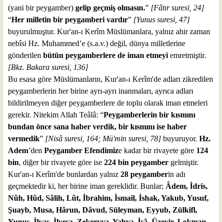
(yani bir peygamber)
gelip geçmiş olmasın.
”
[Fâtır suresi, 24]
“
Her milletin bir peygamberi vardır
”
[Yunus suresi, 47]
buyurulmuştur. Kur'an-ı Kerîm Müslümanlara, yalnız ahir zaman
nebîsi Hz. Muhammed’e (s.a.v.) değil, dünya milletlerine
gönderilen
bütün peygamberlere de iman etmeyi
emretmiştir.
[Bkz. Bakara suresi, 136]
Bu esasa göre Müslümanların, Kur'an-ı Kerîm'de adları zikredilen
peygamberlerin her birine ayrı-ayrı inanmaları, ayrıca adları
bildirilmeyen diğer peygamberlere de toplu olarak iman etmeleri
gerekir. Nitekim Allah Teâlâ: “
Peygamberlerin bir kısmını
bundan önce sana haber verdik, bir kısmını ise haber
vermedik
”
[Nisâ suresi, 164; Mü'min suresi, 78]
buyuruyor.
Hz.
Adem
’den
Peygamber Efendimiz
e kadar bir rivayete göre
124
bin
, diğer bir rivayete göre ise
224 bin
peygamber
gelmiştir.
Kur'an-ı Kerîm'de bunlardan yalnız
28 peygamber
in adı
geçmektedir ki, her birine iman gereklidir. Bunlar;
Âdem, İdris,
Nûh, Hûd, Sâlih, Lût, İbrahim, İsmail, İshak, Yakub, Yusuf,
Şuayb, Musa, Hârun, Dâvud, Süleyman, Eyyub, Zülkifl,
Yunus, İlyas, İlyesa, Zekeryya, Yahya, İsâ, Üzeyir, Lokman,