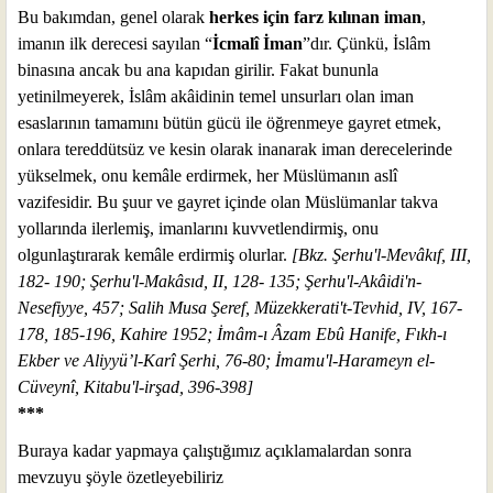
Bu bakımdan, genel olarak
herkes için farz kılınan iman
,
imanın ilk derecesi sayılan “
İcmalî İman
”dır. Çünkü, İslâm
binasına ancak bu ana kapıdan girilir. Fakat bununla
yetinilmeyerek, İslâm akâidinin temel unsurları olan iman
esaslarının tamamını bütün gücü ile öğrenmeye gayret etmek,
onlara tereddütsüz ve kesin olarak inanarak iman derecelerinde
yükselmek, onu kemâle erdirmek, her Müslümanın aslî
vazifesidir. Bu şuur ve gayret içinde olan Müslümanlar takva
yollarında ilerlemiş, imanlarını kuvvetlendirmiş, onu
olgunlaştırarak kemâle erdirmiş olurlar.
[Bkz. Şerhu'l-Mevâkıf, III,
182- 190; Şerhu'l-Makâsıd, II, 128- 135; Şerhu'l-Akâidi'n-
Nesefiyye, 457; Salih Musa Şeref, Müzekkerati't-Tevhid, IV, 167-
178, 185-196, Kahire 1952; İmâm-ı Âzam Ebû Hanife, Fıkh-ı
Ekber ve Aliyyü’l-Karî Şerhi, 76-80; İmamu'l-Harameyn el-
Cüveynî, Kitabu'l-irşad, 396-398]
***
Buraya kadar yapmaya çalıştığımız açıklamalardan sonra
mevzuyu şöyle özetleyebiliriz