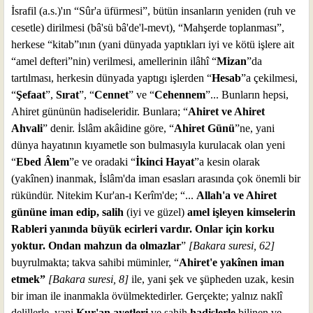
İsrafil (a.s.)'ın “Sûr'a üfürmesi”, bütün insanların yeniden (ruh ve
cesetle) dirilmesi (bâ'sü bâ'de'l-mevt), “Mahşerde toplanması”,
herkese “kitab”ının (yani dünyada yaptıkları iyi ve kötü işlere ait
“amel defteri”nin) verilmesi, amellerinin ilâhî “
Mizan
”da
tartılması, herkesin dünyada yaptıgı işlerden “
Hesab
”a çekilmesi,
“
Şefaat
”,
Sırat
”, “
Cennet
” ve “
Cehennem
”... Bunların hepsi,
Ahiret gününün hadiseleridir. Bunlara; “
Ahiret ve Ahiret
Ahvali
” denir. İslâm akâidine göre, “
Ahiret Günü
”ne, yani
dünya hayatının kıyametle son bulmasıyla kurulacak olan yeni
“
Ebed Âlem
”e ve oradaki “
İkinci Hayat
”a kesin olarak
(yakînen) inanmak, İslâm'da iman esasları arasında çok önemli bir
rükündür. Nitekim Kur'an-ı Kerîm'de; “...
Allah'a ve Ahiret
gününe iman edip, salih
(iyi ve güzel)
amel işleyen kimselerin
Rableri yanında büyük ecirleri vardır. Onlar için korku
yoktur. Ondan mahzun da olmazlar
”
[Bakara suresi, 62]
buyrulmakta; takva sahibi müminler, “
Ahiret'e yakînen iman
etmek”
[Bakara suresi, 8]
ile, yani şek ve şüpheden uzak, kesin
bir iman ile inanmakla övülmektedirler. Gerçekte; yalnız naklî
delillerle, yani
Kur'an ayetleri
ve sahih
hadislerle
bilinen ve