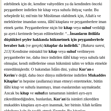
edebilmek için de, kendine vahyedilen ya da kendinden önceki
peygambere indirilen bir kitap veya suhufa ihtiyaç vardır. Bu
sebepledir ki; mü'min bir Müslüman olabilmek için, Allah'a ve
meleklerine imandan sonra, ilâhî kitaplara ve peygamberlere iman
etmek şarttır. Peygamberlene niçin bir
kitap
veya
suhuf
verildiği
şu ayet-i kerimede beyan edilmektedir: “...
İnsanların ihtilâfa
düştükleri şeyler hakkında hükmetmek için peygamberlerle
beraber hak
(ve gerçek)
kitaplar da indirildi.
”
[Bakara suresi,
213]
Kendisine müstakil bir
kitap
veya
suhuf
verilmeyen
peygamberler ise, daha önce indirilen ilâhî kitap veya suhufa tabi
olmuşlar, kendi milletlerine onun hükmünü talim ve telkin etmekle
emredilmişlerdir. O bakımdan İslâm dini, yalnız
Kur'an-ı
Kerim
’e değil, daha önce dünya milletlerine indirilen
Mukaddes
Kitaplar
’ın hepsine (asıllarına) iman etmeyi emretmekte, bütün
ilâhi kitap ve suhufa inanmayı, iman esaslarından saymaktadır.
Ancak bu
kitap
ve
suhuf
un tamamının isimleri ayrı-ayrı
zikredilmediğinden, bunlardan,
Kur'an
'da isimleri zikredilen
mukaddes kitaplara ayrı-ayrı inanmak, her birinin Allah kelâmı
olduğunu kalp ile tasdik etmek lâzımdır. Bu kitaplar;