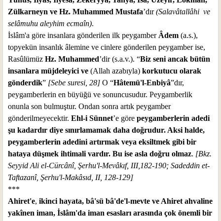
Zülkarneyn ve Hz. Muhammed Mustafa
’dır
(Salavâtallâhi
ve
selâmuhu aleyhim ecmaîn)
.
İslâm'a göre insanlara gönderilen ilk peygamber
Âdem
(a.s.),
topyekün insanlık âlemine ve cinlere gönderilen peygamber ise,
Rasûlümüz
Hz. Muhammed
’dir (s.a.v.). “
Biz seni ancak bütün
insanlara müjdeleyici ve
(Allah azabıyla)
korkutucu olarak
gönderdik
”
[Sebe suresi, 28]
O “
Hâtemü'l-Enbiyâ
”dır,
peygamberlerin en büyüğü ve sonuncusudur. Peygamberlik
onunla son bulmuştur. Ondan sonra artık peygamber
gönderilmeyecektir.
Ehl-i Sünnet
’e göre
peygamberlerin adedi
şu kadardır diye sınırlamamak daha doğrudur. Aksi halde,
peygamberlerin adedini artırmak veya eksiltmek gibi bir
hataya düşmek ihtimali vardır. Bu ise asla doğru olmaz
.
[Bkz.
Seyyid Ali el-Cürcânî, Şerhu'l-Mevâkıf, III,182-190; Sadeddin et-
Taftazanî, Şerhu'l-Makâsıd, II, 128-129]
***
Ahiret'e
,
ikinci hayata, bâ'sü bâ'de'l-mevte ve Ahiret ahvaline
yakînen iman, İslâm'da iman esasları arasında çok önemli bir