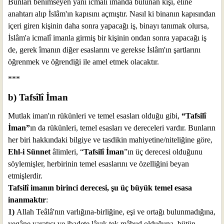
Bunları benimseyen yani icmalî îmanda bulunan kişi, eline
anahtarı alıp İslâm'ın kapısını açmıştır. Nasıl ki binanın kapısından
içeri giren kişinin daha sonra yapacağı iş, binayı tanımak olursa,
İslâm'a icmalî imanla girmiş bir kişinin ondan sonra yapacağı iş
de, gerek îmanın diğer esaslarını ve gerekse İslâm'ın şartlarını
öğrenmek ve öğrendiği ile amel etmek olacaktır.
***
b) Tafsîlî İman
Mutlak iman'ın rükünleri ve temel esasları olduğu gibi,
“Tafsilî
İman”
ın da rükünleri, temel esasları ve dereceleri vardır. Bunların
her biri hakkındaki bilgiye ve tasdikin mahiyetine/niteliğine göre,
Ehl-i Sünnet
âlimleri, “
Tafsilî İman
”ın üç derecesi olduğunu
söylemişler, herbirinin temel esaslarını ve özelliğini beyan
etmişlerdir.
Tafsilî imanın birinci derecesi, şu üç büyük temel esasa
inanmaktır
:
1)
Allah Teâlâ'nın varlığına-birliğine, eşi ve ortağı bulunmadığına,
yegâne yaratıcı ve ibadete lâyık tek mâbud olduğuna, bütün