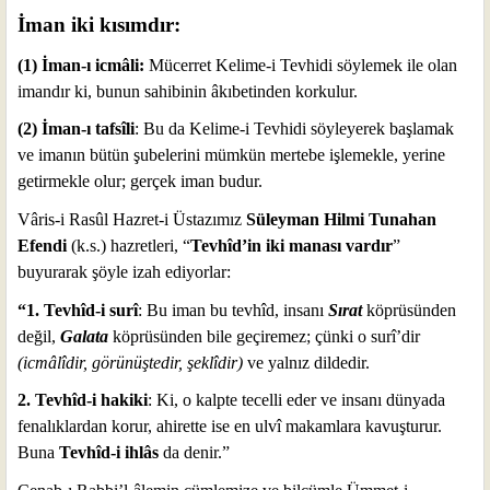
İman iki kısımdır:
(1) İman-ı icmâli:
Mücerret Kelime-i Tevhidi söylemek ile olan
imandır ki, bunun sahibinin âkıbetinden korkulur.
(2) İman-ı tafsîli
: Bu da Kelime-i Tevhidi söyleyerek başlamak
ve imanın bütün şubelerini mümkün mertebe işlemekle, yerine
getirmekle olur; gerçek iman budur.
Vâris-i Rasûl Hazret-i Üstazımız
Süleyman Hilmi Tunahan
Efendi
(k.s.) hazretleri, “
Tevhîd’in iki manası vardır
”
buyurarak şöyle izah ediyorlar:
“1. Tevhîd-i surî
: Bu iman bu tevhîd, insanı
Sırat
köprüsünden
değil,
Galata
köprüsünden bile geçiremez; çünki o surî’dir
(icmâlîdir, görünüştedir, şeklîdir)
ve yalnız dildedir.
2. Tevhîd-i hakiki
: Ki, o kalpte tecelli eder ve insanı dünyada
fenalıklardan korur, ahirette ise en ulvî makamlara kavuşturur.
Buna
Tevhîd-i ihlâs
da denir.”