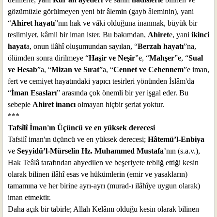
gözümüzle görülmeyen yeni bir âlemin (gayb âleminin), yani
“
Ahiret hayatı
”nın hak ve vâki olduğuna inanmak, büyük bir
teslimiyet, kâmil bir iman ister. Bu bakımdan,
Ahiret
e, yani
ikinci
hayat
a, onun ilâhî oluşumundan sayılan, “
Berzah hayatı
”na,
ölümden sonra dirilmeye “
Haşir ve Neşir
”e, “
Mahşer
”e, “
Sual
ve Hesab
”a, “
Mizan ve Sırat
”a, “
Cennet ve Cehennem
”e iman,
fert ve cemiyet hayatındaki yapıcı tesirleri yönünden İslâm'da
“
İman Esasları
” arasında çok önemli bir yer işgal eder. Bu
sebeple
Ahiret inancı
olmayan hiçbir şeriat yoktur.
***
Tafsîlî İman'ın Üçüncü ve en yüksek derecesi
Tafsilî iman'ın üçüncü ve en yüksek derecesi;
Hâtemü’l-Enbiya
ve
Seyyidü’l-Mürselin Hz. Muhammed Mustafa
’nın (s.a.v.),
Hak Teâlâ tarafından ahyedilen ve beşeriyete tebliğ ettiği kesin
olarak bilinen ilâhî esas ve hükümlerin (emir ve yasakların)
tamamına ve her birine ayrı-ayrı (murad-ı ilâhîye uygun olarak)
iman etmektir.
Daha açık bir tabirle; Allah Kelâmı olduğu kesin olarak bilinen