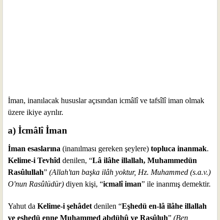
İman, inanılacak hususlar açısından icmâlî ve tafsîlî iman olmak
üzere ikiye ayrılır.
a) İcmâlî İman
İman esaslarına
(inanılması gereken şeylere)
topluca inanmak
.
Kelime-i Tevhîd
denilen, “
Lâ ilâhe illallah, Muhammedün
Rasûlullah
”
(Allah'tan başka ilâh yoktur, Hz. Muhammed (s.a.v.)
O'nun Rasûlüdür)
diyen kişi, “
icmalî iman
” ile inanmış demektir.
Yahut da
Kelime-i şehâdet
denilen “
Eşhedü en-lâ ilâhe illallah
ve eşhedü enne Muhammed abdühû ve Rasûluh
”
(Ben,