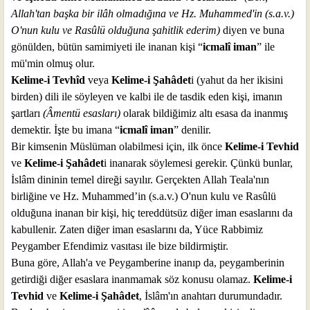
Allah'tan başka bir ilâh olmadığına ve Hz. Muhammed'in (s.a.v.)
O'nun kulu ve Rasûlü olduğuna şahitlik ederim)
diyen ve buna
gönülden, bütün samimiyeti ile inanan kişi “
icmalî iman
” ile
mü'min olmuş olur.
Kelime-i Tevhîd
veya
Kelime-i Şahâdet
i (yahut da her ikisini
birden) dili ile söyleyen ve kalbi ile de tasdik eden kişi, imanın
şartları
(Âmentü esasları)
olarak bildiğimiz altı esasa da inanmış
demektir. İşte bu imana “
icmalî iman
” denilir.
Bir kimsenin Müslüman olabilmesi için, ilk önce
Kelime-i Tevhid
ve
Kelime-i Şahâdet
i inanarak söylemesi gerekir. Çünkü bunlar,
İslâm dininin temel direği sayılır. Gerçekten Allah Teala'nın
birliğine ve Hz. Muhammed’in (s.a.v.) O'nun kulu ve Rasûlü
olduğuna inanan bir kişi, hiç tereddütsüz diğer iman esaslarını da
kabullenir. Zaten diğer iman esaslarını da, Yüce Rabbimiz
Peygamber Efendimiz vasıtası ile bize bildirmiştir.
Buna göre, Allah'a ve Peygamberine inanıp da, peygamberinin
getirdiği diğer esaslara inanmamak söz konusu olamaz.
Kelime-i
Tevhid
ve
Kelime-i Şahâdet
, İslâm'ın anahtarı durumundadır.