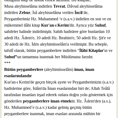
Musa aleyhisselâma indirilen
Tevrat
, Dâvud aleyhisselâma
indirilen
Zebur
, İsâ aleyhisselâma verilen
İncil
ile,
Peygamberimiz Hz. Muhammed ‘e (s.a.v.) indirilen en son ve en
mükemmel ilâhi kitap
Kur'an-ı Kerim
'dir. Ayrıca yüz
Suhuf
,
sahifeler halinde indirilmiştir. Sahih hadislere göre bunlardan 10
adedi Hz. Âdem'e, 10 adedi Hz. İbrahim'e, 50 adedi Hz. Şit'e ve
30 adedi de Hz. İdris aleyhimüsselâm'a verilmiştir. Bu sebeple,
tafsilî olarak, bütün peygamberlere indirilen “
İlâhi Kitaplar
'ın ve
Suhuf”
un tamamına inanmak her Müslümana farzdır.
***
Bütün peygamberlere
(aleyhimüsselâm)
iman, iman
esaslarındandır
Kur'an-ı Kerim'de geçen birçok ayete ve Peygamberimizin (s.a.v.)
hadislerine göre, İslâm'da İman esaslarından biri de; Allah Teâlâ
tarafından insanları irşad ederek onlara doğru yolu göstermek için
gönderilen
peygamberlere iman etmek
tir. Hz. Âdem'den (a.s.),
Hz. Muhammed’e (s.a.v.) kadar gelmiş geçmiş bütün
peygamberlere inanmak, iman esasları arasında mühim bir