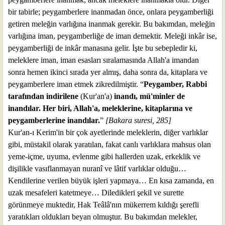
bir tabirle; peygamberlere inanmadan önce, onlara peygamberliği
getiren meleğin varlığına inanmak gerekir. Bu bakımdan, meleğin
varlığına iman, peygamberliğe de iman demektir. Meleği inkâr ise,
peygamberliği de inkâr manasına gelir. İşte bu sebepledir ki,
meleklere iman, iman esasları sıralamasında Allah'a imandan
sonra hemen ikinci sırada yer almış, daha sonra da, kitaplara ve
peygamberlere iman etmek zikredilmiştir. “
Peygamber, Rabbi
tarafından indirilene
(Kur'an'a)
inandı, mü'minler de
inandılar. Her biri, Allah'a, meleklerine, kitaplarına ve
peygamberlerine inandılar.
”
[Bakara suresi, 285]
Kur'an-ı Kerim'in bir çok ayetlerinde meleklerin, diğer varlıklar
gibi, müstakil olarak yaratılan, fakat canlı varlıklara mahsus olan
yeme-içme, uyuma, evlenme gibi hallerden uzak, erkeklik ve
dişilikle vasıflanmayan nuranî ve lâtif varlıklar olduğu…
Kendilerine verilen büyük işleri yapmaya… En kısa zamanda, en
uzak mesafeleri katetmeye… Diledikleri şekil ve surette
görünmeye muktedir, Hak Teâlâ'nın mükerrem kıldığı şerefli
yaratıkları oldukları beyan olmuştur. Bu bakımdan melekler,