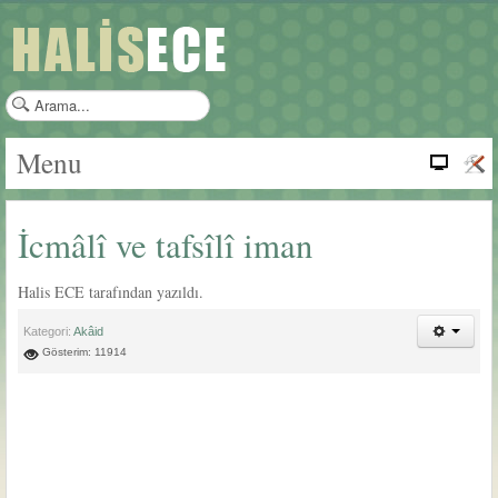
a
r
a
Menu
m
a
.
İcmâlî ve tafsîlî iman
.
.
Halis ECE tarafından yazıldı.
Kategori:
Akâid
Gösterim: 11914