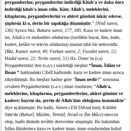
peygamberine, peygamberine indirdiği Kitab'a ve daha önce
indirdiği kitab'a iman edin. Kim; Allah'ı, meleklerini,
kitaplarını, peygamberlerini ve ahiret gününü inkâr ederse,
şüphesiz ki o, derin bir sapıklığa düşmüştür
.”
[Nisâ suresi,
136]
Ayrıca bkz.
Bakara suresi, 177, 185
. Kaza ve kadere iman
ise, Allah'a ve mukaddes sıfatlarına (özellikle hayat, ilim, irade,
kudret, kelâm ve tekvin sıfatlarına) imanın tabii bir neticesidir.
[Bkz. Kamer suresi, 49; Furkan suresi, 2; Fussilet suresi, 12;
Hadid suresi, 22; Tevbe suresi, 51]
Hz. Ömer’in (r.a)
Peygamberimiz’den (s.a.v.) naklettiği meşhur
“İman, İslâm ve
İhsan “
hakkındaki Cibrîl hadisinde, kaza ve kadere iman ayrıca
zikredilmişti. Bu meşhur hadise göre “
İman nedir
?” sorusuna
cevaben Peygamberimiz (s.a.v.) iman esaslarını; “
Allah'a,
meleklerine, kitaplarına, peygamberlerine, ahiret gününe ve
kadere; hayrın da, şerrin de Allah'dan olduğuna inanmaktır
”
diye açıklamıştır. Bu hadis,
Sünen-i Ebî Dâvud
hariç Kütübü
Sitte'de
(Buharî, Müslim, Tirmizî, Nesaî ve İbn Mâce)
mevcut
olup, hadis ilminde tevâtür derecesine ulaşmıştır. Bu bakımdan
İslâm âlimlerince kaza ve kadere iman, iman esaslarından kabul