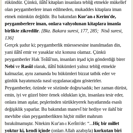
rükündür. Çünkü, ilâhî kitapları insanlara tebliğ etmekle mükellef
olan peygamberlere iman edilmeden, mukaddes kitaplara iman
etmek mümkün değildir. Bu bakımdan
Kur'an-ı Kerim'de,
peygamberlere iman, onlara vahyolunan kitaplara imanla
birlikte zikredilir
.
[Bkz. Bakara suresi, 177, 285;
Nisâ suresi,
136]
Gerçek şudur ki; peygamberlik müessesesine inanılmadan din,
yani ilâhî emir ve yasaklar söz konusu olamaz. Çünkü
peygamberler Hak Teâlâ'nın, insanları irşad için gönderdiği birer
Nebi
ve
Rasûl
olarak, ilâhî hükümleri yalnız tebliğ etmekle
kalmazlar, aynı zamanda bu hükümleri bizzat tatbik eder ve
günlük hayatımızda nasıl uygulanacağını gösterirler.
Peygamberler, özünde ve sözünde doğru/sadık; her zaman dürüst,
emin, iyi ve güzel birer örnek oldukları için, insanlara tesir eder,
onlara iman aşılar, peşlerinden sürükleyerek hayatlarında esaslı
değişiklik yaparlar. Bu bakımdan manevî bir hediye ve ilahî bir
mevhibe olan peygamberlikten hiçbir millet mahrum
bırakılmamıştır. Nitekim Kur'an-ı Kerîm'de: “...
Hiç bir millet
yoktur ki, kendi içinde
(onları Allah azabıyla)
korkutan biri