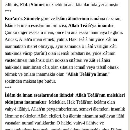
edilmiş,
Ehl-i Sünnet
mezhebinin ana kitaplarında yer almıştır.
***
Kur'an
'a,
Sünnet
e göre ve
İslâm âlimlerinin icmâı
na nazaran,
İslâm'da iman esaslarının birincisi,
Allah Teâlâ'ya imandır
.
Çünkü diğer esaslara iman, önce bu ana esasa inanmaya bağlıdır.
Ancak, Allah'a iman etmek; yalnız Hak Teâlâ'nın yüce Zâtına
inanmaktan ibaret olmayıp, aynı zamanda o ilâhî varlığın Zâtı
hakkında vâcip (zarûrî) olan Kemâl Sıfatları ile, yüce Zâtının
vasfedilmesi imkânsız olan noksan sıfâtları ve Zât-ı İlâhisi
hakkında inanılması câiz olan sıfatları icmalî veya tafsilî olarak
bilmek ve onlara inanmakla olur. “
Allah Teâlâ'ya İman
”
sözünden maksat işte budur.
***
İslâm'da iman esaslarından ikincisi; Allah Teâlâ'nın melekleri
olduğuna inanmaktır
. Melekler, Hak Teâlâ'nın kelâmı olan
vahy-i ilâhiyi, Allah'ın peygamberlerine, semavî âlemden, insanlık
âlemine nakleden Allah elçileri, bu âlemin nizamını sağlayan ilâhî
vasıtalar, nuranî varlıklardır. O halde, vahy-i ilâhiye ve
peygamberlere inanmak, ancak meleklere inanmakla olur. Diğer