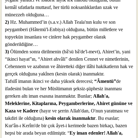
kemâl sıfatlarla muttasıf, her türlü noksanlıklardan uzak ve
münezzeh olduğuna…
2)
Hz. Muhammed’in (s.a.v.) Allah Teala'nın kulu ve son
peygamberi (Hâtemü'l-Enbiya) olduğuna, bütün milletlere ve
topyekün insanlara ve cinlere hak peygamber olarak
gönderildiğine…
3)
Ölümden sonra dirilmenin (bâ'sü bâ'de'l-mevt), Ahiret’in, yani
“ikinci hayat”ın, “Ahiret ahvâli” denilen Cennet ve nimetlerinin,
Cehennem ve azabının ve âhiretteki diğer ilâhi hakikatlerın hak ve
gerçek olduğuna yakînen (kesin olarak) inanmaktır.
Tafsilî imanın ikinci ve daha yüksek derecesi;
“Âmentü”
de
ifadesini bulan ve her Müslümanın şeksiz-şüphesiz inanması
gereken altı iman esasına inanmaktır. Bunlar;
Allah'a,
Meleklerine, Kitaplarına, Peygamberlerine, Ahiret gününe ve
Kaza ve Kadere
(hayır ve şerrin Allah'dan, O'nun yaratması ve
takdiri ile olduğuna)
kesin olarak inanmaktır
. Bu esaslar;
Kur'ân-ı Kerîm'de bir çok âyet-i kerimede bazen birkaçı, bazen
hepsi bir arada beyan edilmiştir. “
Ey iman edenler! Allah'a,