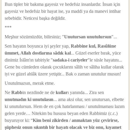
Bun tipler bir bakıma gayesiz ve hedefsiz insanlardır. İnsan için
gayesiz ve hedefsiz bir hayat ise, ya maddi ya da manevi intihar
sebebidir. Neticesi başka değildir.
***
Meşhur sözümüzdür, bilirsiniz; "
Unutursan unutulursun
"...
Sen hayatın boyunca iyi şeyler yap,
Rabbine kul, Rasûlüne
ümmet, Allah dostlarına sâdık kal
... Güzel eserler bırak, yüce
dinimiz İslâm'ın tabiriyle "
sadaka-i cariyeler
"le süsle hayatını...
Gene bu cümleden olarak çocuklarını sâlih ve sâliha kullar olarak
iyi ve güzel ahlâk üzere yetiştir... Bak o zaman unutulur musun!
Unutulmazsın, merak etme.
Ne
Rabb
in nezdinde ne de
kullar
ı yanında... Zira sen
unutmadın ki unutulasın
...
ama aksi olur, sen unutursan, elbette
ki unutulursun. Hem de en çok hatırlanması / unutulmaması lazım
gelen yerde… Nitekim bu hususu beyan eden Rabbimiz (c.c.)
buyuruyor ki: “
Kim beni zikirden / anmaktan yüz çevirirse,
şüphesiz onun sıkıntılı bir hayatı olacak ve biz onu, kıyamet