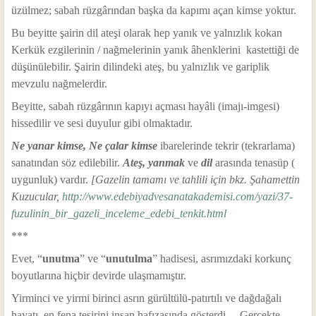
üzülmez; sabah rüzgârından başka da kapımı açan kimse yoktur.
Bu beyitte şairin dil ateşi olarak hep yanık ve yalnızlık kokan
Kerkük ezgilerinin / nağmelerinin yanık âhenklerini kastettiği de
düşünülebilir. Şairin dilindeki ateş, bu yalnızlık ve gariplik
mevzulu nağmelerdir.
Beyitte, sabah rüzgârının kapıyı açması hayâli (imajı-imgesi)
hissedilir ve sesi duyulur gibi olmaktadır.
Ne yanar kimse, Ne çalar kimse
ibarelerinde tekrir (tekrarlama)
sanatından söz edilebilir.
Ateş, yanmak
ve
dil
arasında tenasüp (
uygunluk) vardır.
[Gazelin tamamı ve tahlili için bkz. Şahamettin
Kuzucular,
http://www.edebiyadvesanatakademisi.com/yazi/37-
fuzulinin_bir_gazeli_inceleme_edebi_tenkit.html
***
Evet, “
unutma
” ve “
unutulma
” hadisesi, asrımızdaki korkunç
boyutlarına hiçbir devirde ulaşmamıştır.
Yirminci ve yirmi birinci asrın gürültülü-patırtılı ve dağdağalı
hayatı, en fena tesirini insan hafızasında gösterdi… Gerçekte