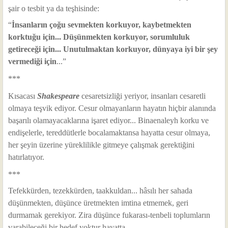
şair o tesbit ya da teşhisinde:
“
İnsanların çoğu sevmekten korkuyor, kaybetmekten
korktuğu için... Düşünmekten korkuyor, sorumluluk
getireceği için... Unutulmaktan korkuyor, dünyaya iyi bir şey
vermediği için
...”
***
Kısacası
Shakespeare
cesaretsizliği yeriyor, insanları cesaretli
olmaya teşvik ediyor. Cesur olmayanların hayatın hiçbir alanında
başarılı olamayacaklarına işaret ediyor... Binaenaleyh korku ve
endişelerle, tereddütlerle bocalamaktansa hayatta cesur olmaya,
her şeyin üzerine yüreklilikle gitmeye çalışmak gerektiğini
hatırlatıyor.
***
Tefekkürden, tezekkürden, taakkuldan... hâsılı her sahada
düşünmekten, düşünce üretmekten imtina etmemek, geri
durmamak gerekiyor. Zira düşünce fukarası-tenbeli toplumların
varabileceği bir hedef yoktur hayatta...