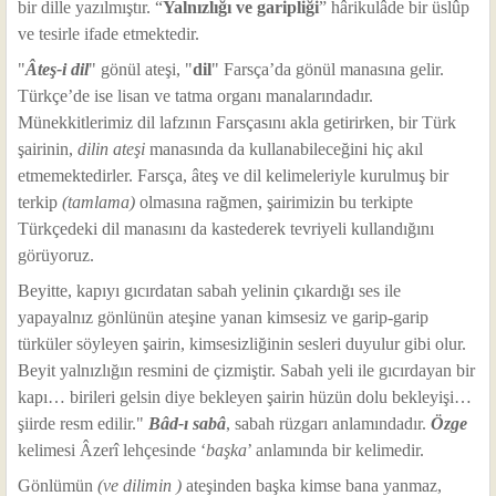
bir dille yazılmıştır. “
Yalnızlığı ve garipliği
” hârikulâde bir üslûp
ve tesirle ifade etmektedir.
"
Âteş-i dil
" gönül ateşi, "
dil
" Farsça’da gönül manasına gelir.
Türkçe’de ise lisan ve tatma organı manalarındadır.
Münekkitlerimiz dil lafzının Farsçasını akla getirirken, bir Türk
şairinin,
dilin ateşi
manasında da kullanabileceğini hiç akıl
etmemektedirler. Farsça, âteş ve dil kelimeleriyle kurulmuş bir
terkip
(tamlama)
olmasına rağmen, şairimizin bu terkipte
Türkçedeki dil manasını da kastederek tevriyeli kullandığını
görüyoruz.
Beyitte, kapıyı gıcırdatan sabah yelinin çıkardığı ses ile
yapayalnız gönlünün ateşine yanan kimsesiz ve garip-garip
türküler söyleyen şairin, kimsesizliğinin sesleri duyulur gibi olur.
Beyit yalnızlığın resmini de çizmiştir. Sabah yeli ile gıcırdayan bir
kapı… birileri gelsin diye bekleyen şairin hüzün dolu bekleyişi…
şiirde resm edilir."
Bâd-ı sabâ
, sabah rüzgarı anlamındadır.
Özge
kelimesi Âzerî lehçesinde ‘
başka
’ anlamında bir kelimedir.
Gönlümün
(ve dilimin )
ateşinden başka kimse bana yanmaz,