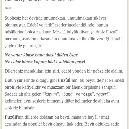
***
Şüphesiz her devirde unutmaktan, unutulmaktan şikâyet
olunmuştur. Edebî ve tarihî eserler incelendiğinde, bunun
misâllerine bolca rastlanır. Meselâ büyük divan şairimiz Fuzulî
merhum, asırların arkasından unutulma ve ihmâlin verdiği ıztırabı
şöyle dile getirmiştir:
Ne yanar kimse bana âteş-i dilden özge
Ne çalar kimse kapum bâd-ı sabâdan gayri
Dilerseniz meraklıları için şiiri, edebî yönden bir nebze ele alalım.
Bütün şiirlerinde olduğu gibi
Fuzûlî
’nin, bu beyiti de her kelimesi
birbiriyle kafiyelidir ve muazzam bir âhenk örgüsüne sahiptir.
Sadece alt alta gelen “
kapum
”, “
bana
” ve “
özge
”, “
gayri
”
kelimeleri aynı seslerle bitmemiş diğer kelimeler de alt alta aynı
seslerle bitmiştir.
Fuzûlî
'nin dillerde dolaşan bu beyti, mana ve hayâl / imaj
açısından da popüler beyit olmayı hak eder. Beyit oldukça sade