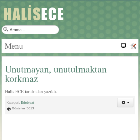
a
r
a
Menu
m
a
.
Unutmayan, unutulmaktan
.
.
korkmaz
Halis ECE tarafından yazıldı.
Kategori:
Edebiyat
Gösterim: 5613