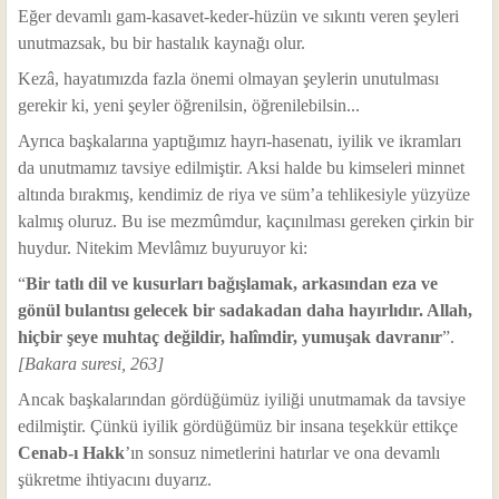
Eğer devamlı gam-kasavet-keder-hüzün ve sıkıntı veren şeyleri
unutmazsak, bu bir hastalık kaynağı olur.
Kezâ, hayatımızda fazla önemi olmayan şeylerin unutulması
gerekir ki, yeni şeyler öğrenilsin, öğrenilebilsin...
Ayrıca başkalarına yaptığımız hayrı-hasenatı, iyilik ve ikramları
da unutmamız tavsiye edilmiştir. Aksi halde bu kimseleri minnet
altında bırakmış, kendimiz de riya ve süm’a tehlikesiyle yüzyüze
kalmış oluruz. Bu ise mezmûmdur, kaçınılması gereken çirkin bir
huydur. Nitekim Mevlâmız buyuruyor ki:
“
Bir tatlı dil ve kusurları bağışlamak, arkasından eza ve
gönül bulantısı gelecek bir sadakadan daha hayırlıdır. Allah,
hiçbir şeye muhtaç değildir, halîmdir, yumuşak davranır
”.
[Bakara suresi, 263]
Ancak başkalarından gördüğümüz iyiliği unutmamak da tavsiye
edilmiştir. Çünkü iyilik gördüğümüz bir insana teşekkür ettikçe
Cenab-ı Hakk
’ın sonsuz nimetlerini hatırlar ve ona devamlı
şükretme ihtiyacını duyarız.