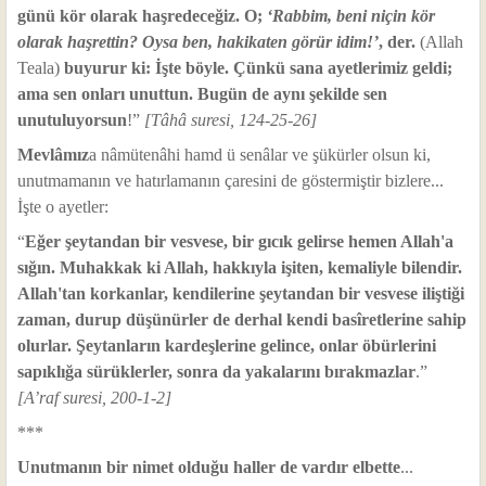
günü kör olarak haşredeceğiz. O;
‘Rabbim, beni niçin kör
olarak haşrettin? Oysa ben, hakikaten görür idim!’
, der.
(Allah
Teala)
buyurur ki: İşte böyle. Çünkü sana ayetlerimiz geldi;
ama sen onları unuttun. Bugün de aynı şekilde sen
unutuluyorsun
!”
[Tâhâ suresi, 124-25-26]
Mevlâmız
a nâmütenâhi hamd ü senâlar ve şükürler olsun ki,
unutmamanın ve hatırlamanın çaresini de göstermiştir bizlere...
İşte o ayetler:
“
Eğer şeytandan bir vesvese, bir gıcık gelirse hemen Allah'a
sığın. Muhakkak ki Allah, hakkıyla işiten, kemaliyle bilendir.
Allah'tan korkanlar, kendilerine şeytandan bir vesvese iliştiği
zaman, durup düşünürler de derhal kendi basîretlerine sahip
olurlar. Şeytanların kardeşlerine gelince, onlar öbürlerini
sapıklığa sürüklerler, sonra da yakalarını bırakmazlar
.”
[A’raf suresi, 200-1-2]
***
Unutmanın bir nimet olduğu haller de vardır elbette
...