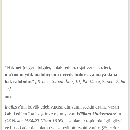
“Hikmet
(değerli bilgiler, ahlâkî-edebî, öğüt verici sözler),
mü'minin yitik malıdır; onu nerede bulursa, almaya daha
hak sahibidir.”
[Tirmizi, Sünen, İlim, 19; İbn Mâce, Sünen, Zühd
17]
***
İngilizce
'nin büyük edebiyatçısı, dünyanın seçkin drama yazarı
kabul edilen İngiliz şair ve oyun yazarı
William Shakespeare
’in
(26 Nisan 1564-23 Nisan 1616)
, insanlarla / toplumla ilgili güzel
ve bir o kadar da anlamlı ve isabetli bir tesbiti vardır. Şöyle der