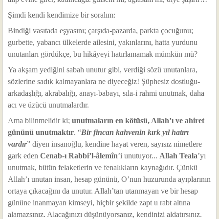
Şimdi kendi kendimize bir soralım:
Bindiği vasıtada eşyasını; çarşıda-pazarda, parkta çocuğunu;
gurbette, yabancı ülkelerde ailesini, yakınlarını, hatta yurdunu
unutanları gördükçe, bu hikâyeyi hatırlamamak mümkün mü?
Ya akşam yediğini sabah unutur gibi, verdiği sözü unutanlara,
sözlerine sadık kalmayanlara ne diyeceğiz! Şüphesiz dostluğu-
arkadaşlığı, akrabalığı, anayı-babayı, sıla-i rahmi unutmak, daha
acı ve üzücü unutmalardır.
Ama bilinmelidir ki;
unutmaların en kötüsü, Allah’ı ve ahiret
gününü unutmaktır
. “
Bir fincan kahvenin kırk yıl hatırı
vardır
” diyen insanoğlu, kendine hayat veren, sayısız nimetlere
gark eden
Cenab-ı Rabbi’l-âlemîn
’i unutuyor...
Allah Teala
’yı
unutmak, bütün felaketlerin ve fenalıkların kaynağıdır. Çünkü
Allah’ı unutan insan, hesap gününü, O’nun huzurunda ayıplarının
ortaya çıkacağını da unutur. Allah’tan utanmayan ve bir hesap
gününe inanmayan kimseyi, hiçbir şekilde zapt u rabt altına
alamazsınız. Alacağınızı düşünüyorsanız, kendinizi aldatırsınız.