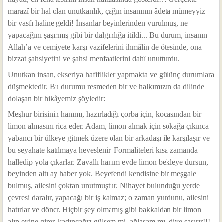
marazî bir hal olan unutkanlık, çağın insanının âdeta mümeyyiz
bir vasfı haline geldi! İnsanlar beyinlerinden vurulmuş, ne
yapacağını şaşırmış gibi bir dalgınlığa itildi... Bu durum, insanın
Allah’a ve cemiyete karşı vazifelerini ihmâlin de ötesinde, ona
bizzat şahsiyetini ve şahsi menfaatlerini dahî unutturdu.
Unutkan insan, ekseriya hafiflikler yapmakta ve gülünç durumlara
düşmektedir. Bu durumu resmeden bir ve halkımızın da dilinde
dolaşan bir hikâyemiz şöyledir:
Meşhur birisinin hanımı, hazırladığı çorba için, kocasından bir
limon almasını rica eder. Adam, limon almak için sokağa çıkınca
yabancı bir ülkeye gitmek üzere olan bir arkadaşı ile karşılaşır ve
bu seyahate katılmaya heveslenir. Formaliteleri kısa zamanda
halledip yola çıkarlar. Zavallı hanım evde limon bekleye dursun,
beyinden altı ay haber yok. Beyefendi kendisine bir meşgale
bulmuş, ailesini çoktan unutmuştur. Nihayet bulunduğu yerde
çevresi daralır, yapacağı bir iş kalmaz; o zaman yurdunu, ailesini
hatırlar ve döner. Hiçbir şey olmamış gibi bakkaldan bir limon
alıp evine girer, kadıncağız gülsem mi, ağlasam mı, diye şaşırır!!!