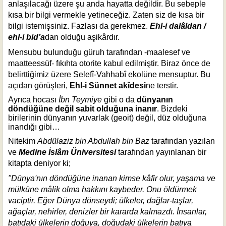
anlaşılacağı üzere şu anda hayatta değildir. Bu sebeple
kısa bir bilgi vermekle yetineceğiz. Zaten siz de kısa bir
bilgi istemişsiniz. Fazlası da gerekmez.
Ehl-i dalâldan /
ehl-i bid’a
dan olduğu aşikârdır.
Mensubu bulunduğu güruh tarafından -maalesef ve
maatteessüf- fıkıhta otorite kabul edilmiştir. Biraz önce de
belirttiğimiz üzere Selefî-Vahhabî ekolüne mensuptur. Bu
açıdan görüşleri,
Ehl-i Sünnet akîdesi
ne terstir.
Ayrıca hocası
İbn Teymiye
gibi o da
dünyanın
döndüğüne değil sabit olduğuna inanır
. Bizdeki
birilerinin dünyanın yuvarlak (geoit) değil, düz olduğuna
inandığı gibi…
Nitekim
Abdülaziz bin Abdullah bin Baz
tarafından yazılan
ve
Medine İslâm Üniversitesi
tarafından yayınlanan bir
kitapta deniyor ki;
"Dünya'nın döndüğüne inanan kimse kâfir olur, yaşama ve
mülküne mâlik olma hakkını kaybeder. Onu öldürmek
vaciptir. Eğer Dünya dönseydi; ülkeler, dağlar-taşlar,
ağaçlar, nehirler, denizler bir kararda kalmazdı. İnsanlar,
batıdaki ülkelerin doğuya, doğudaki ülkelerin batıya