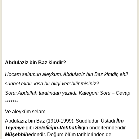
Abdulaziz bin Baz kimdir?
Hocam selamun aleykum. Abdulaziz bin Baz kimdir, ehli
sünnet midir, kısa bir bilgi verebilir misiniz?
Soru: Abdullah tarafından yazıldı. Kategori: Soru – Cevap
*******
Ve aleyküm selam.
Abdulaziz bin Baz
(1910-1999)
,
Suudludur. Üstadı
İbn
Teymiye
gibi
Selefîliğin-Vehhabî
l
iğin önderlerindendir.
Müşebbihe
dendir. Doğum-ölüm tarihlerinden de