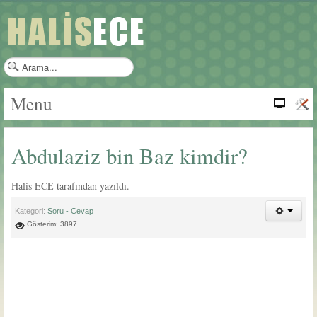
a
r
a
Menu
m
a
.
Abdulaziz bin Baz kimdir?
.
.
Halis ECE tarafından yazıldı.
Kategori:
Soru - Cevap
Gösterim: 3897