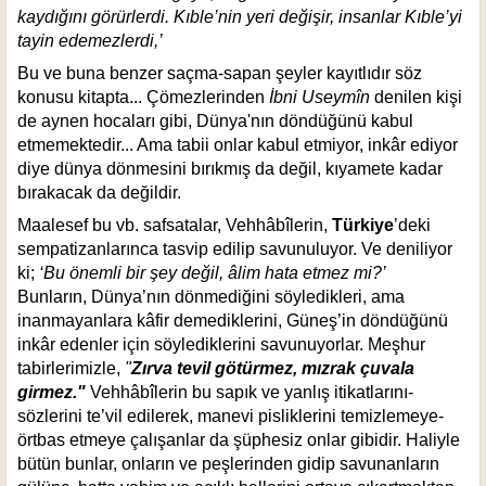
kaydığını görürlerdi. Kıble’nin yeri değişir, insanlar Kıble’yi
tayin edemezlerdi,’
Bu ve buna benzer saçma-sapan şeyler kayıtlıdır söz
konusu kitapta... Çömezlerinden
İbni Useymîn
denilen kişi
de aynen hocaları gibi, Dünya'nın döndüğünü kabul
etmemektedir... Ama tabii onlar kabul etmiyor, inkâr ediyor
diye dünya dönmesini bırıkmış da değil, kıyamete kadar
bırakacak da değildir.
Maalesef bu vb. safsatalar, Vehhâbîlerin,
Türkiye
’deki
sempatizanlarınca tasvip edilip savunuluyor. Ve deniliyor
ki;
‘Bu önemli bir şey değil, âlim hata etmez mi?’
Bunların, Dünya’nın dönmediğini söyledikleri, ama
inanmayanlara kâfir demediklerini, Güneş’in döndüğünü
inkâr edenler için söylediklerini savunuyorlar. Meşhur
tabirlerimizle,
"
Zırva tevil götürmez, mızrak çuvala
girmez."
Vehhâbîlerin bu sapık ve yanlış itikatlarını-
sözlerini te’vil edilerek, manevi pisliklerini temizlemeye-
örtbas etmeye çalışanlar da şüphesiz onlar gibidir. Haliyle
bütün bunlar, onların ve peşlerinden gidip savunanların