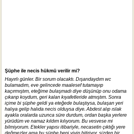
Şüphe ile necis hükmü verilir mi?
Hayırlı günler. Bir sorum olacaktı. Dışarıdaydım wc
bulamadım, eve gelincede maalesef tutamayıp
kaçırmıştım, eteğime bulaşmadı diye düşünüp onu odama
çıkarıp koydum, geri kalan kıyafetleride atmıştım. Sonra
içime bi şüphe geldi ya eteğede bulaştıysa, bulaşan yeri
halıya gelip halıda necis olduysa diye. Abdest alıp ıslak
ayakla oralarda uzunca süre durdum, ordan başka yerlere
yürüdüm ve namaz kıldım kılıyorum. Bu vesvese mi
bilmiyorum. Etekler yapısı itibariyle, necasetin çıktığı yere
değmezler ama bu şüphe beni yiyip bitiriyor, sizden bir