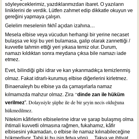
söyleyeceklerimiz, yazdıklarımızdan ibaret. O yazıların
liniklerini de verdik. Lütfen zahmet edip dikkatle okuyun ve
gereğini yapmaya çalışın.
Gelelim meselenin fıkhî açıdan izahına…
Mesela elbise veya vücudun herhangi bir yerine necaset
bulaşsa ve kişi bu yeri bulamasa, galip olarak zannettiği /
kuvvetle tahmin ettiği yeri yıkasa temiz olur. Durum,
namazı kıldıktan sonra meydana çıksa bile namazı iade
etmez.
Evet, bilindiği gibi idrar ve kan yıkanmadıkça temizlenmiş
olmaz. Fakat idrarlı-kurumuş elbise diğerlerini kirletmez.
Binaenaleyh bu elbise ya da çamaşırlarla namaz
“
kılmamızda mahzur olmaz. Zira
dinde zan ile hüküm
Dolayısiyle şüphe ile de bir şeyin necis olduğuna
verilmez
”.
hükmedilmez.
Nitekim kâfirlerin elbiselerine idrar ve şarap bulaşmış olma
ihtimali kuvvetli olmasına rağmen, fukahamız, kâfir
elbisesini yıkamadan, o elbise ile namaz kılınabileceğine
hükmediyor. Tabii ki bu işin fetva yönü… Takva ve ihtiyat