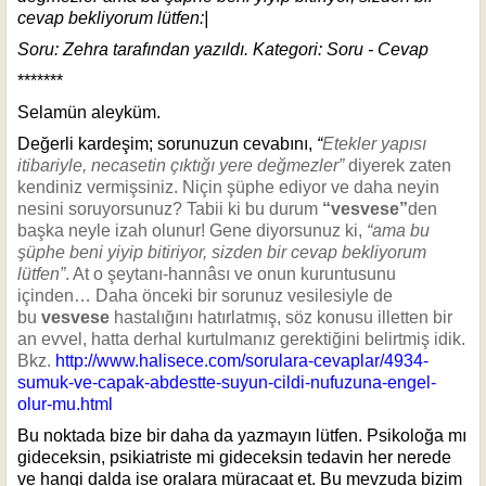
cevap bekliyorum lütfen:|
Soru: Zehra tarafından yazıldı. Kategori:
Soru - Cevap
*******
Selamün aleyküm.
Değerli kardeşim; sorunuzun cevabını,
“
Etekler yapısı
itibariyle, necasetin çıktığı yere değmezler”
diyerek zaten
kendiniz vermişsiniz. Niçin şüphe ediyor ve daha neyin
nesini soruyorsunuz? Tabii ki bu durum
“vesvese”
den
başka neyle izah olunur! Gene diyorsunuz ki,
“
ama bu
şüphe beni yiyip bitiriyor, sizden bir cevap bekliyorum
lütfen”
. At o şeytanı-hannâsı ve onun kuruntusunu
içinden… Daha önceki bir sorunuz vesilesiyle de
bu
vesvese
hastalığını hatırlatmış, söz konusu illetten bir
an evvel, hatta derhal kurtulmanız gerektiğini belirtmiş idik.
Bkz.
http://www.halisece.com/sorulara-cevaplar/4934-
sumuk-ve-capak-abdestte-suyun-cildi-nufuzuna-engel-
olur-mu.html
Bu noktada bize bir daha da yazmayın lütfen. Psikoloğa mı
gideceksin, psikiatriste mi gideceksin tedavin her nerede
ve hangi dalda ise oralara müracaat et. Bu mevzuda bizim